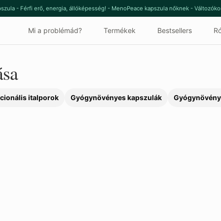
szula - Férfi erő, energia, állóképesség! - MenoPeace kapszula nőknek - Változók
Mi a problémád?
Termékek
Bestsellers
Ró
ása
cionális italporok
Gyógynövényes kapszulák
Gyógynövény