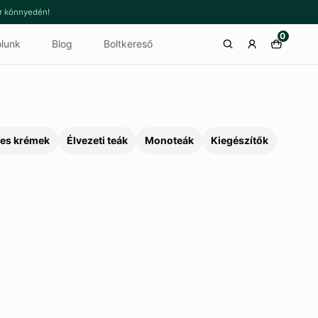
or könnyedén!
0
lunk
Blog
Boltkereső
es krémek
Élvezeti teák
Monoteák
Kiegészítők