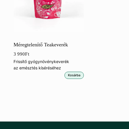
Méregtelenítő Teakeverék
3 990
Ft
Frissítő gyógynövénykeverék
az emésztés kíséréséhez
Kosárba