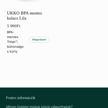
UKKO BPA mentes
kulacs Lila
5 990
Ft
BPA-
mentes
Megnézem
Tritan™,
biztonságo
s korty
Fontos információk
Milyen fizetési módok közül választhatok?