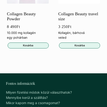
Collagen Beauty
Collagen Beauty travel
Powder
size
8 490
Ft
3 250
Ft
10.000 mg kollagén
Kollagén, bárhová
egy pohárban
veled
Kosárba
Kosárba
Fontos információk
Milyen fizetési módok közül választhatok?
Mennyibe kerül a szállítás?
Mikor kapom meg a csomagomat?