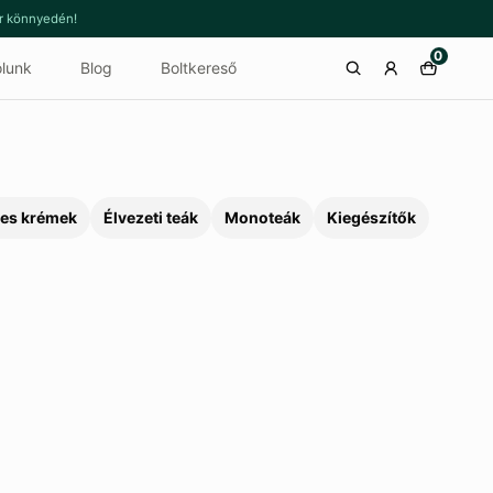
or könnyedén!
0
lunk
Blog
Boltkereső
es krémek
Élvezeti teák
Monoteák
Kiegészítők