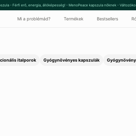
szula - Férfi erő, energia, állóképesség! - MenoPeace kapszula nőknek - Változók
Mi a problémád?
Termékek
Bestsellers
Ró
cionális italporok
Gyógynövényes kapszulák
Gyógynövény