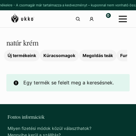
Ugrás
Kilépés
rmékekre - A csomagár már tartalmazza a kedvezményt – kuponnal nem vonható össz
a
a
0
navigációhoz
tartalomba
natúr krém
Új termékeink
Kúracsomagok
Megoldás teák
Funkcio
Egy termék se felelt meg a keresésnek.
Fontos információk
Milyen fizetési módok közül választhatok?
Mennyibe kerül a szállítás?