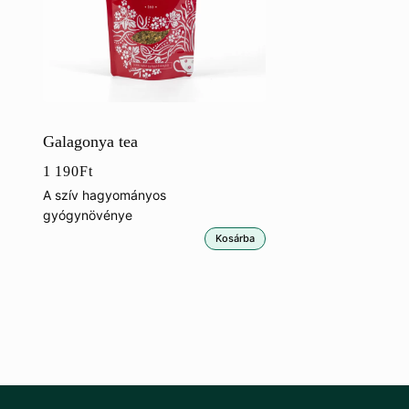
Galagonya tea
1 190
Ft
A szív hagyományos
gyógynövénye
Kosárba