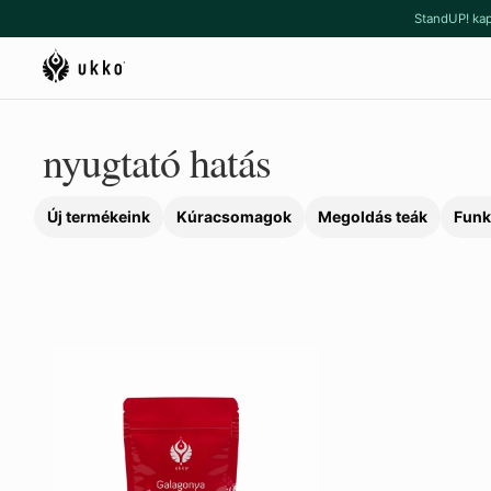
Ugrás
Kilépés
StandUP! kap
a
a
navigációhoz
tartalomba
nyugtató hatás
Új termékeink
Kúracsomagok
Megoldás teák
Funk