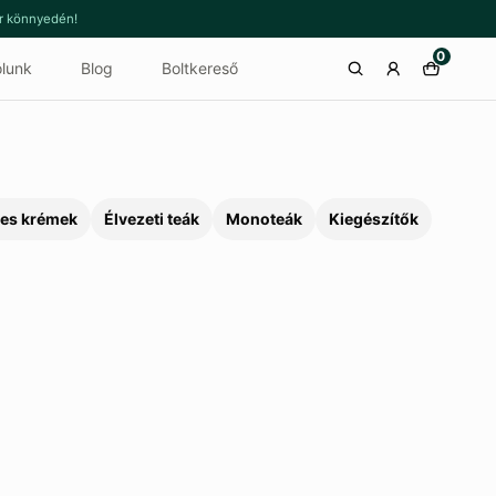
or könnyedén!
0
lunk
Blog
Boltkereső
es krémek
Élvezeti teák
Monoteák
Kiegészítők