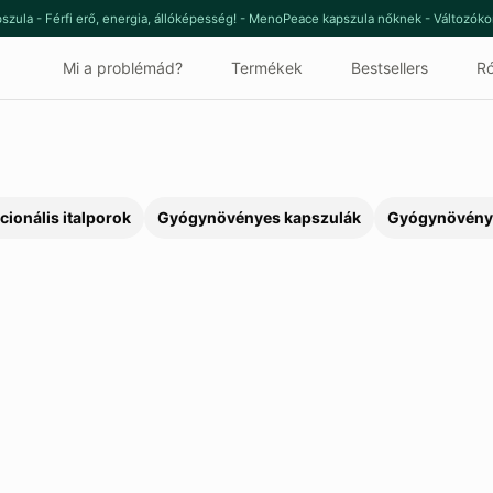
szula - Férfi erő, energia, állóképesség! - MenoPeace kapszula nőknek - Változók
Mi a problémád?
Termékek
Bestsellers
Ró
cionális italporok
Gyógynövényes kapszulák
Gyógynövény