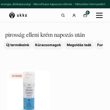
Ugrás
Kilépés
, energia, állóképesség! - MenoPeace kapszula nőknek - Változókor könnyedén!
a
a
0
navigációhoz
tartalomba
pirosság elleni krém napozás után
Új termékeink
Kúracsomagok
Megoldás teák
Funkcio