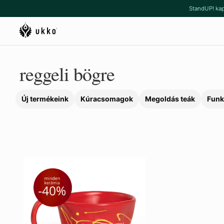
Ugrás
Kilépés
StandUP! kap
a
a
navigációhoz
tartalomba
reggeli bögre
Új termékeink
Kúracsomagok
Megoldás teák
Funk