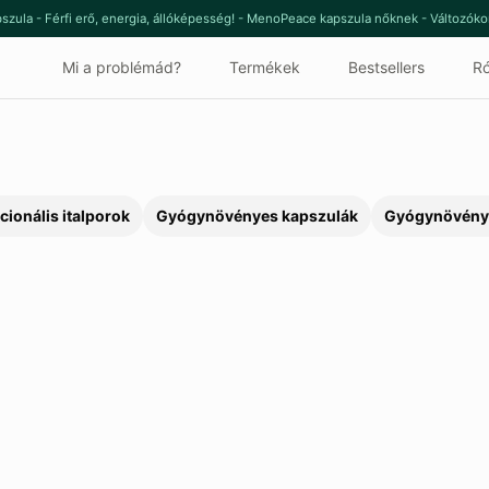
szula - Férfi erő, energia, állóképesség! - MenoPeace kapszula nőknek - Változók
Mi a problémád?
Termékek
Bestsellers
Ró
cionális italporok
Gyógynövényes kapszulák
Gyógynövény