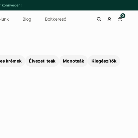
or könnyedén!
0
lunk
Blog
Boltkereső
es krémek
Élvezeti teák
Monoteák
Kiegészítők