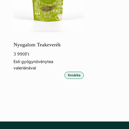
Nyugalom Teakeverék
3 990
Ft
Esti gyógynövénytea
valeriánával
Kosárba