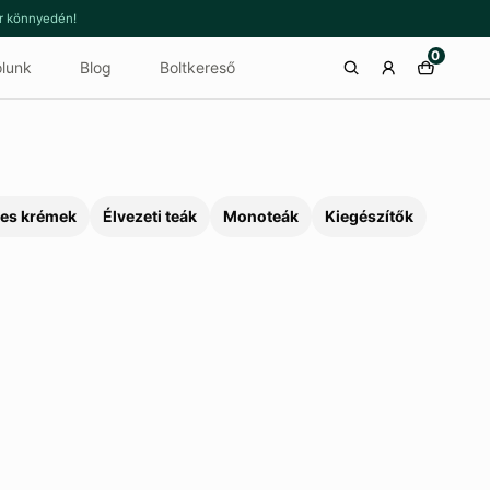
or könnyedén!
0
lunk
Blog
Boltkereső
es krémek
Élvezeti teák
Monoteák
Kiegészítők