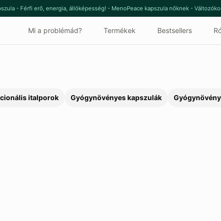
szula - Férfi erő, energia, állóképesség! - MenoPeace kapszula nőknek - Változók
Mi a problémád?
Termékek
Bestsellers
Ró
cionális italporok
Gyógynövényes kapszulák
Gyógynövény