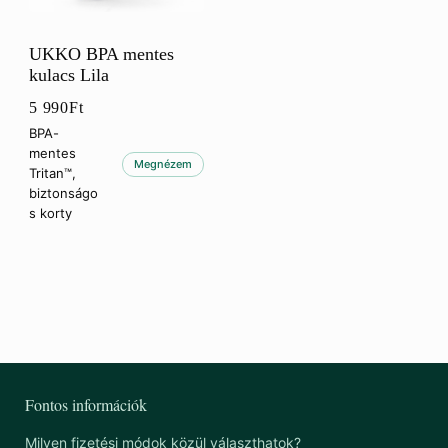
UKKO BPA mentes
kulacs Lila
5 990
Ft
BPA-
mentes
Megnézem
Tritan™,
biztonságo
s korty
Fontos információk
Milyen fizetési módok közül választhatok?