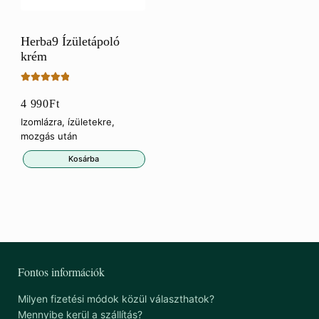
Herba9 Ízületápoló
krém
Értékelés:
4 990
Ft
5.00
/ 5
Izomlázra, ízületekre,
mozgás után
Kosárba
Fontos információk
Milyen fizetési módok közül választhatok?
Mennyibe kerül a szállítás?