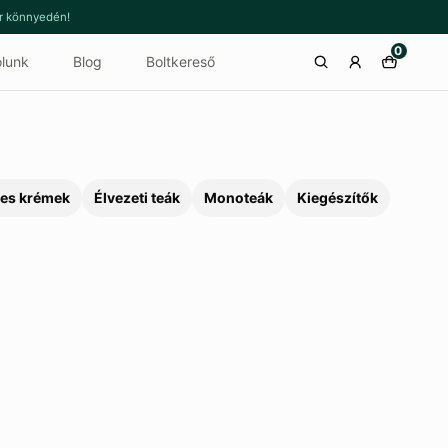
or könnyedén!
0
lunk
Blog
Boltkereső
es krémek
Élvezeti teák
Monoteák
Kiegészítők