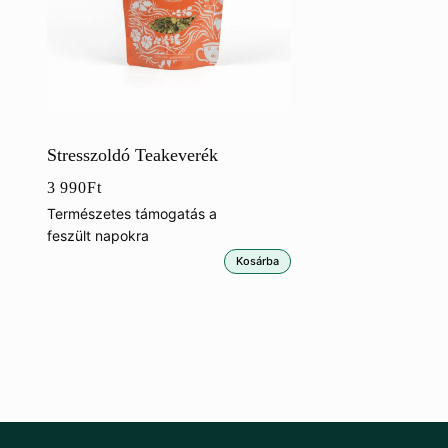
Stresszoldó Teakeverék
3 990
Ft
Természetes támogatás a
feszült napokra
Kosárba