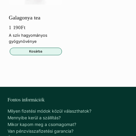
Galagonya tea
1 190
Ft
A szív hagyományos
gyógynövénye
Kosárba
Fontos információk
Milyen fizetési módok közül választhatok?
Mennyibe kerül a szállítás?
Mikor kapom meg a csomagomat?
Van pénzvisszafizetési garancia?