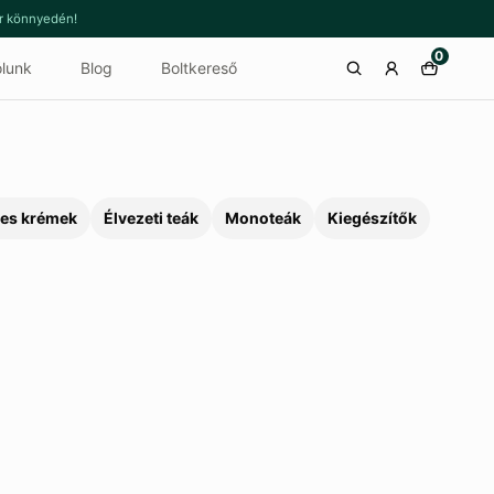
or könnyedén!
0
lunk
Blog
Boltkereső
es krémek
Élvezeti teák
Monoteák
Kiegészítők