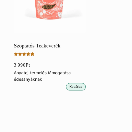
Szoptatós Teakeverék
Értékelés:
3 990
Ft
5.00
/ 5
Anyatej-termelés támogatása
édesanyáknak
Kosárba