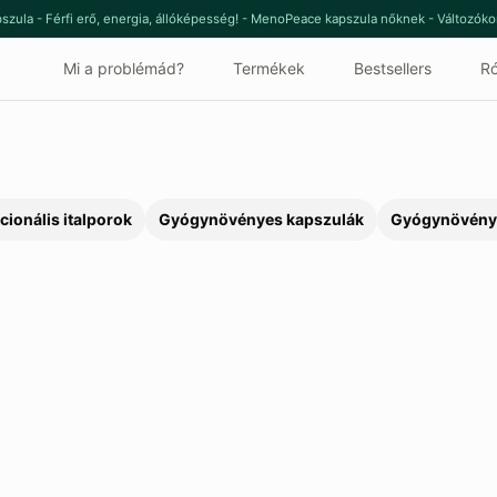
szula - Férfi erő, energia, állóképesség! - MenoPeace kapszula nőknek - Változók
Mi a problémád?
Termékek
Bestsellers
Ró
cionális italporok
Gyógynövényes kapszulák
Gyógynövény