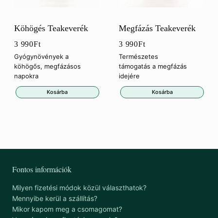
Köhögés Teakeverék
Megfázás Teakeverék
3 990
Ft
3 990
Ft
Gyógynövények a
Természetes
köhögős, megfázásos
támogatás a megfázás
napokra
idejére
Kosárba
Kosárba
Fontos információk
Milyen fizetési módok közül választhatok?
Mennyibe kerül a szállítás?
Mikor kapom meg a csomagomat?