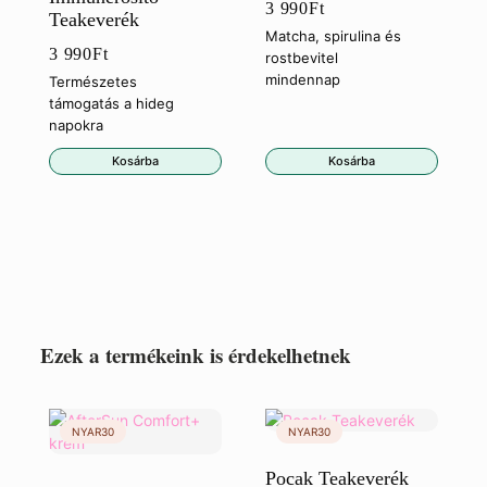
3 990
Ft
Teakeverék
Matcha, spirulina és
3 990
Ft
rostbevitel
mindennap
Természetes
támogatás a hideg
napokra
Kosárba
Kosárba
Ezek a termékeink is érdekelhetnek
Pocak Teakeverék