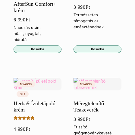
AfterSun Comfort+
3 990
Ft
krém
Természetes
6 990
Ft
támogatás az
emésztésednek
Napozás után:
hűsít, nyugtat,
hidratál
Kosárba
Kosárba
Herba9 Ízületápoló
Méregtelenítő
krém
Teakeverék
3 990
Ft
Értékelés:
Frissítő
4 990
Ft
5.00
/ 5
gyógynövénykeveré