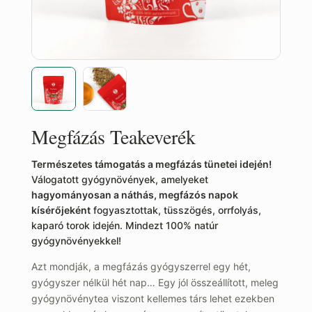
Megfázás Teakeverék
Természetes támogatás a megfázás tünetei idején!
Válogatott gyógynövények, amelyeket
hagyományosan a náthás, megfázós napok
kísérőjeként
fogyasztottak, tüsszögés, orrfolyás,
kaparó torok idején. Mindezt 100% natúr
gyógynövényekkel!
Azt mondják, a megfázás gyógyszerrel egy hét,
gyógyszer nélkül hét nap… Egy jól összeállított, meleg
gyógynövénytea viszont kellemes társ lehet ezekben