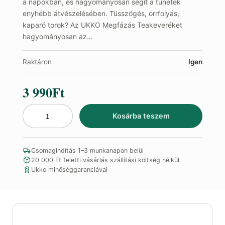
a napokban, és hagyományosan segít a tünetek
enyhébb átvészelésében. Tüsszögés, orrfolyás,
kaparó torok? Az UKKO Megfázás Teakeveréket
hagyományosan az…
Raktáron
Igen
3 990
Ft
Kosárba teszem
Megfázás
Teakeverék
mennyiség
Csomagindítás 1–3 munkanapon belül
20 000 Ft feletti vásárlás szállítási költség nélkül
Ukko minőséggaranciával