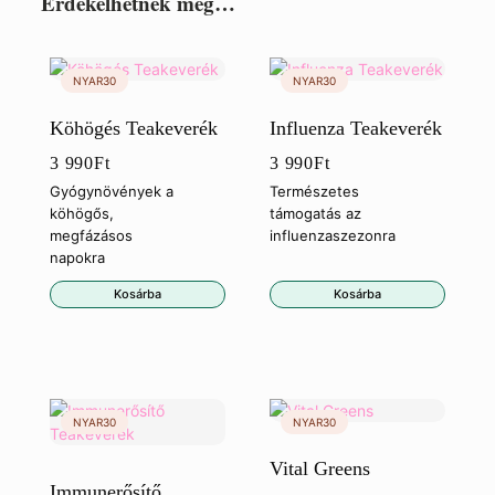
Érdekelhetnek még…
Köhögés Teakeverék
Influenza Teakeverék
3 990
Ft
3 990
Ft
Gyógynövények a
Természetes
köhögős,
támogatás az
megfázásos
influenzaszezonra
napokra
Kosárba
Kosárba
Vital Greens
Immunerősítő