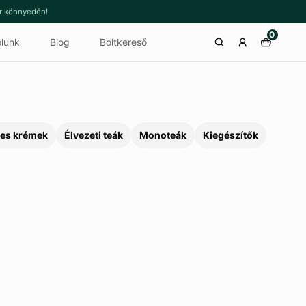
or könnyedén!
0
lunk
Blog
Boltkereső
es krémek
Élvezeti teák
Monoteák
Kiegészítők