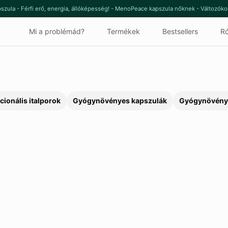
szula - Férfi erő, energia, állóképesség! - MenoPeace kapszula nőknek - Változók
Mi a problémád?
Termékek
Bestsellers
Ró
cionális italporok
Gyógynövényes kapszulák
Gyógynövény