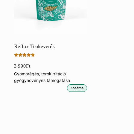
Reflux Teakeverék
Értékelés:
3 990
Ft
5.00
/ 5
Gyomorégés, torokirritáció
gyógynövényes támogatása
Kosárba