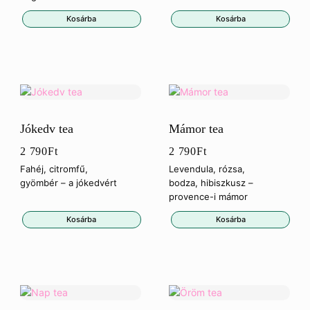
Kosárba
Kosárba
Jókedv tea
Mámor tea
2 790
Ft
2 790
Ft
Fahéj, citromfű,
Levendula, rózsa,
gyömbér – a jókedvért
bodza, hibiszkusz –
provence-i mámor
Kosárba
Kosárba