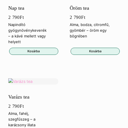
Nap tea
Öröm tea
2 790
Ft
2 790
Ft
Napindító
Alma, bodza, citromfű,
gyógynövénykeverék
gyömbér – öröm egy
– a kávé mellett vagy
bögrében
helyett
Kosárba
Kosárba
Varázs tea
2 790
Ft
Alma, fahéj,
szegfűszeg – a
karácsony illata