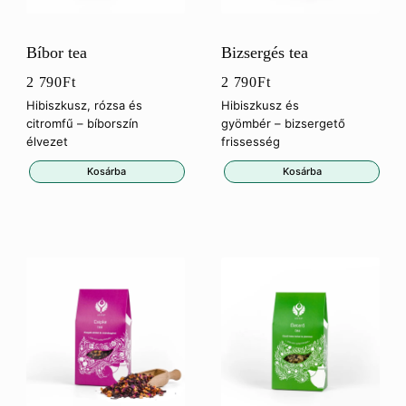
Bíbor tea
Bizsergés tea
2 790
Ft
2 790
Ft
Hibiszkusz, rózsa és
Hibiszkusz és
citromfű – bíborszín
gyömbér – bizsergető
élvezet
frissesség
Kosárba
Kosárba