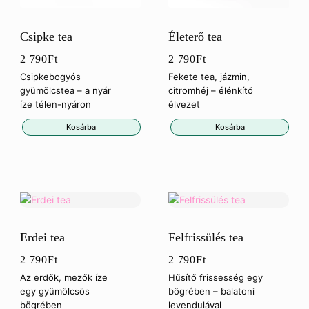
Csipke tea
Életerő tea
2 790
Ft
2 790
Ft
Csipkebogyós
Fekete tea, jázmin,
gyümölcstea – a nyár
citromhéj – élénkítő
íze télen-nyáron
élvezet
Kosárba
Kosárba
Erdei tea
Felfrissülés tea
2 790
Ft
2 790
Ft
Az erdők, mezők íze
Hűsítő frissesség egy
egy gyümölcsös
bögrében – balatoni
bögrében
levendulával