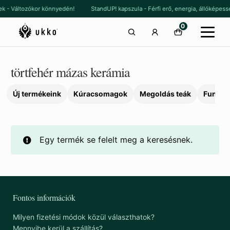
Ugrás
Kilépés
nek - Változókor könnyedén!
StandUP! kapszula - Férfi erő, energia, állókép
a
a
0
navigációhoz
tartalomba
törtfehér mázas kerámia
Új termékeink
Kúracsomagok
Megoldás teák
Funkcio
Egy termék se felelt meg a keresésnek.
Fontos információk
Milyen fizetési módok közül választhatok?
Mennyibe kerül a szállítás?