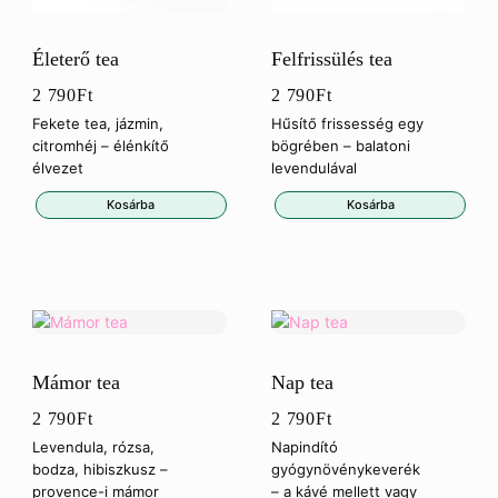
Életerő tea
Felfrissülés tea
2 790
Ft
2 790
Ft
Fekete tea, jázmin,
Hűsítő frissesség egy
citromhéj – élénkítő
bögrében – balatoni
élvezet
levendulával
Kosárba
Kosárba
Mámor tea
Nap tea
2 790
Ft
2 790
Ft
Levendula, rózsa,
Napindító
bodza, hibiszkusz –
gyógynövénykeverék
provence-i mámor
– a kávé mellett vagy