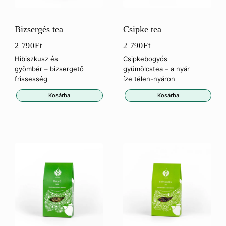
Bizsergés tea
Csipke tea
2 790
Ft
2 790
Ft
Hibiszkusz és
Csipkebogyós
gyömbér – bizsergető
gyümölcstea – a nyár
frissesség
íze télen-nyáron
Kosárba
Kosárba