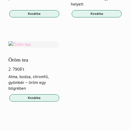
helyett
Kosárba
Kosárba
Öröm tea
2 790
Ft
Alma, bodza, citromfű,
gyömbér – öröm egy
bögrében
Kosárba