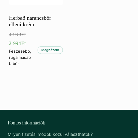
Herba8 narancsbőr
elleni krém
4 990
Ft
Eredeti
2 994
Ft
ár:
Jelenlegi
Megnézem
Feszesebb,
rugalmasab
4
ár:
b bőr
990Ft.
2
994Ft.
Fontos információk
Milyen fizetési módok közül választhatok?