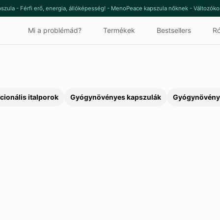
szula - Férfi erő, energia, állóképesség! - MenoPeace kapszula nőknek - Változók
Mi a problémád?
Termékek
Bestsellers
Ró
cionális italporok
Gyógynövényes kapszulák
Gyógynövény