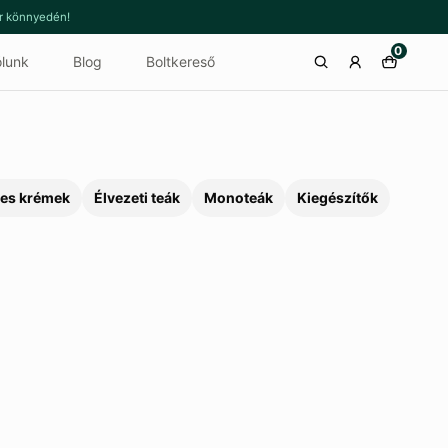
or könnyedén!
0
lunk
Blog
Boltkereső
es krémek
Élvezeti teák
Monoteák
Kiegészítők