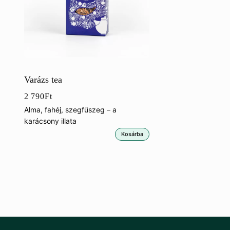
Varázs tea
2 790
Ft
Alma, fahéj, szegfűszeg – a
karácsony illata
Kosárba