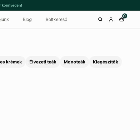
or könnyedén!
0
lunk
Blog
Boltkereső
es krémek
Élvezeti teák
Monoteák
Kiegészítők