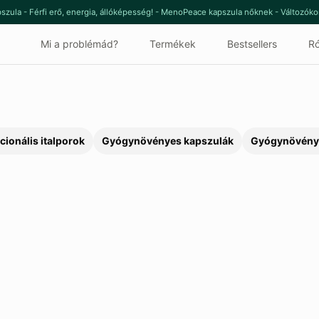
szula - Férfi erő, energia, állóképesség! - MenoPeace kapszula nőknek - Változók
Mi a problémád?
Termékek
Bestsellers
Ró
cionális italporok
Gyógynövényes kapszulák
Gyógynövény