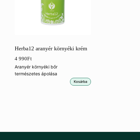
Herba12 aranyér környéki krém
4 990
Ft
Aranyér környéki bőr
természetes ápolása
Kosárba