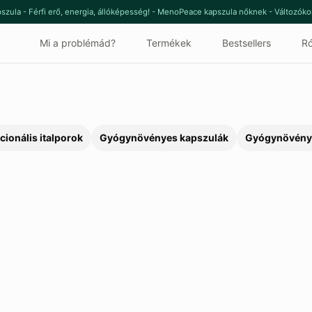
szula - Férfi erő, energia, állóképesség! - MenoPeace kapszula nőknek - Változók
Mi a problémád?
Termékek
Bestsellers
Ró
cionális italporok
Gyógynövényes kapszulák
Gyógynövény