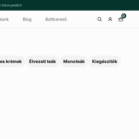
or könnyedén!
0
lunk
Blog
Boltkereső
es krémek
Élvezeti teák
Monoteák
Kiegészítők