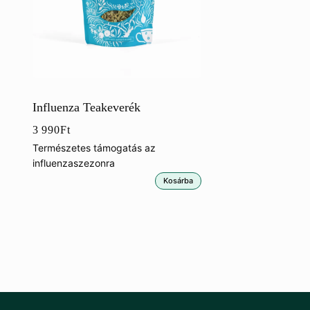
Influenza Teakeverék
3 990
Ft
Természetes támogatás az
influenzaszezonra
Kosárba