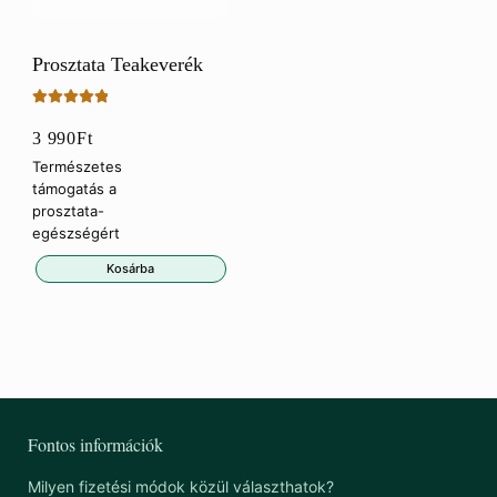
Prosztata Teakeverék
Értékelés:
3 990
Ft
5.00
/ 5
Természetes
támogatás a
prosztata-
egészségért
Kosárba
Fontos információk
Milyen fizetési módok közül választhatok?