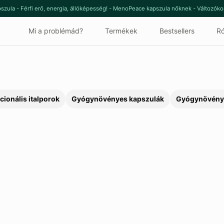
szula - Férfi erő, energia, állóképesség! - MenoPeace kapszula nőknek - Változók
Mi a problémád?
Termékek
Bestsellers
Ró
cionális italporok
Gyógynövényes kapszulák
Gyógynövény