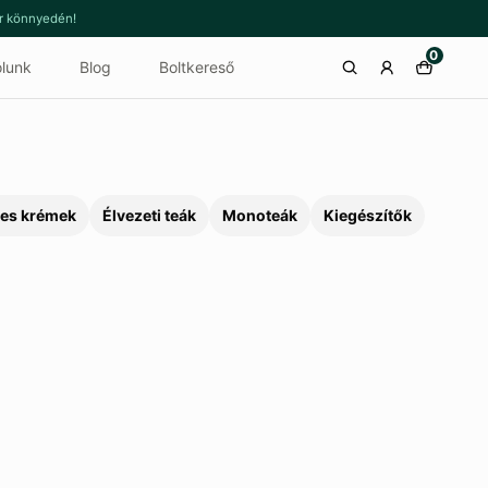
or könnyedén!
0
lunk
Blog
Boltkereső
es krémek
Élvezeti teák
Monoteák
Kiegészítők