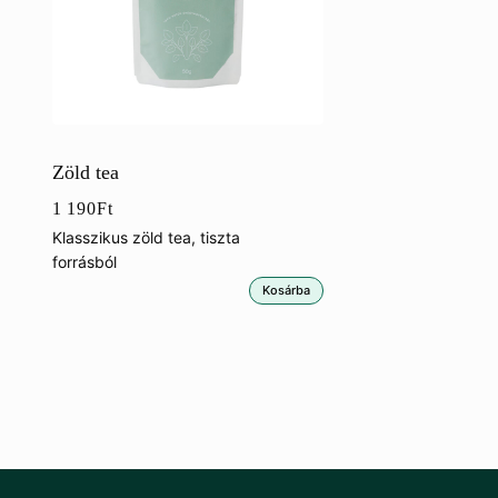
Zöld tea
1 190
Ft
Klasszikus zöld tea, tiszta
forrásból
Kosárba