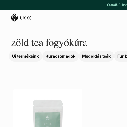
Ugrás
Kilépés
StandUP! kap
a
a
navigációhoz
tartalomba
zöld tea fogyókúra
Új termékeink
Kúracsomagok
Megoldás teák
Funk