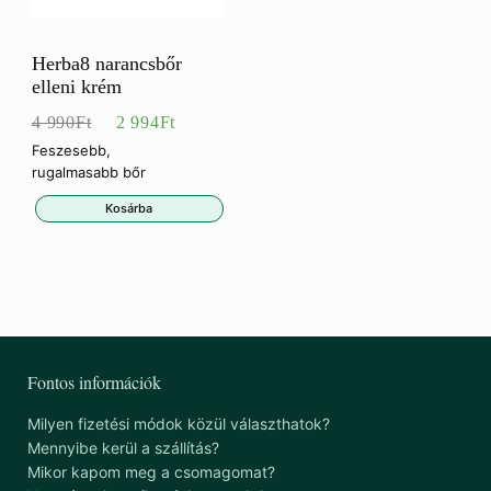
Herba8 narancsbőr
elleni krém
Eredeti
Jelenlegi
4 990
Ft
2 994
Ft
ár:
ár:
Feszesebb,
rugalmasabb bőr
4
2
Kosárba
990Ft.
994Ft.
Fontos információk
Milyen fizetési módok közül választhatok?
Mennyibe kerül a szállítás?
Mikor kapom meg a csomagomat?