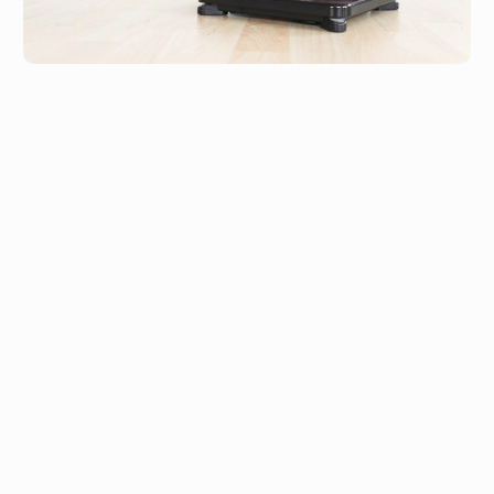
10 hiba, amit szinte minden fogyókúrázó
elkövet. Te is köztük vagy?
Talán meglepő, de az emberiség már az ókori görögök óta
diétázik. Maga a szó is tőlük ered – a diatia jelentése
egészséges étrend. Bár a görögök tudatában voltak, hogy a
fogyáshoz a helyes táplálkozás mellett a mozgás is
hozzátartozik, még ők is letértek néha a helyes útról, és
olyan, kissé vicces módszerekkel próbálkoztak, mint a
meztelenül sétálás, vagy éppen a szex megvonása (jó hír,
hogy ezek egyikét sem jó ötlet megvonni, hiszen a séta és a
szex is aktív mozgásnak számít.
Lássuk be, nem nehéz hibázni egy fogyókúra során. Hogy mit
is csinálunk rosszul, és milyen következményei lehetnek
ezeknek a hibáknak, azt most 10 pontban foglaltuk nektek
össze.