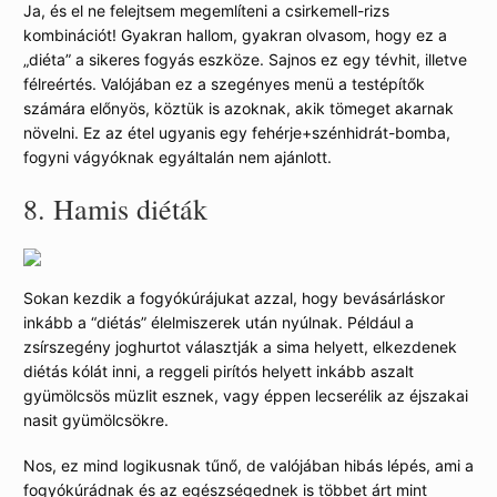
Ja, és el ne felejtsem megemlíteni a csirkemell-rizs
kombinációt! Gyakran hallom, gyakran olvasom, hogy ez a
„diéta” a sikeres fogyás eszköze. Sajnos ez egy tévhit, illetve
félreértés. Valójában ez a szegényes menü a testépítők
számára előnyös, köztük is azoknak, akik tömeget akarnak
növelni. Ez az étel ugyanis egy fehérje+szénhidrát-bomba,
fogyni vágyóknak egyáltalán nem ajánlott.
8.
Hamis diéták
Sokan kezdik a fogyókúrájukat azzal, hogy bevásárláskor
inkább a “diétás” élelmiszerek után nyúlnak. Például a
zsírszegény joghurtot választják a sima helyett, elkezdenek
diétás kólát inni, a reggeli pirítós helyett inkább aszalt
gyümölcsös müzlit esznek, vagy éppen lecserélik az éjszakai
nasit gyümölcsökre.
Nos, ez mind logikusnak tűnő, de valójában hibás lépés, ami a
fogyókúrádnak és az egészségednek is többet árt mint