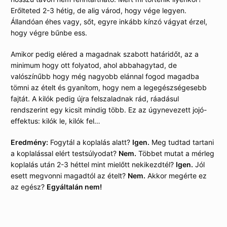
Erőlteted 2-3 hétig, de alig várod, hogy vége legyen.
Állandóan éhes vagy, sőt, egyre inkább kínzó vágyat érzel,
hogy végre bűnbe ess.
Amikor pedig eléred a magadnak szabott határidőt, az a
minimum hogy ott folyatod, ahol abbahagytad, de
valószínűbb hogy még nagyobb elánnal fogod magadba
tömni az ételt és gyanítom, hogy nem a legegészségesebb
fajtát. A kilók pedig újra felszaladnak rád, ráadásul
rendszerint egy kicsit mindig több. Ez az úgynevezett jojó-
effektus: kilók le, kilók fel…
Eredmény:
Fogytál a koplalás alatt?
Igen.
Meg tudtad tartani
a koplalással elért testsúlyodat?
Nem.
Többet mutat a mérleg
koplalás után 2-3 héttel mint mielőtt nekikezdtél?
Igen.
Jól
esett megvonni magadtól az ételt?
Nem.
Akkor megérte ez
az egész?
Egyáltalán nem!