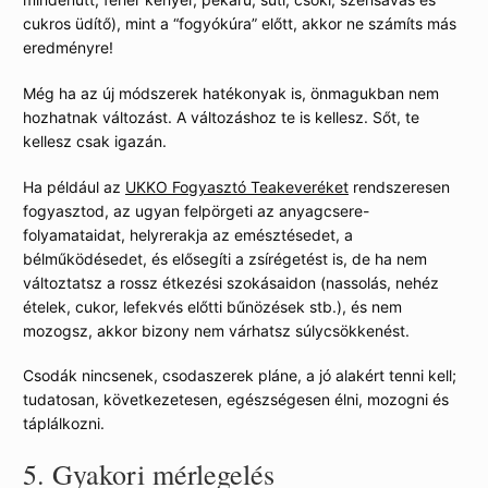
cukros üdítő), mint a “fogyókúra” előtt, akkor ne számíts más
eredményre!
Még ha az új módszerek hatékonyak is, önmagukban nem
hozhatnak változást. A változáshoz te is kellesz. Sőt, te
kellesz csak igazán.
Ha például az
UKKO Fogyasztó Teakeveréket
rendszeresen
fogyasztod, az ugyan felpörgeti az anyagcsere-
folyamataidat, helyrerakja az emésztésedet, a
bélműködésedet, és elősegíti a zsírégetést is, de ha nem
változtatsz a rossz étkezési szokásaidon (nassolás, nehéz
ételek, cukor, lefekvés előtti bűnözések stb.), és nem
mozogsz, akkor bizony nem várhatsz súlycsökkenést.
Csodák nincsenek, csodaszerek pláne, a jó alakért tenni kell;
tudatosan, következetesen, egészségesen élni, mozogni és
táplálkozni.
5.
Gyakori mérlegelés