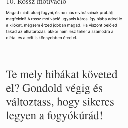
10.
Rossz motiváció
Magad miatt akarj fogyni, és ne más elvárásainak próbálj
megfelelni! A rossz motiváció ugyanis káros, így hiába adod le
a kilókat, mégsem érzed jobban magad. Ha viszont belőled
fakad az elhatározás, akkor nem lesz teher a számodra a
diéta, és a célt is könnyebben éred el.
Te mely hibákat követed
el? Gondold végig és
változtass, hogy sikeres
legyen a fogyókúrád!