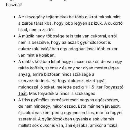
használ!
A zsírszegény tejtermékekbe több cukrot raknak mint
a zsíros társaikba, hogy jobb legyen az ízük. A cukortól
hízol, nem a zsírtól!
A müzlik nagy többsége telis tele van cukorral, arról
nem is beszélve, hogy az aszalt gyümölcsöket is
cukrozzák. Valójában egy adagban jóval több cukor
van mint a kólában.
A diétás kólában lehet hogy nincsen cukor, de van egy
rakás koffein, szénsav és egy sor olyan mesterséges
anyag, amire biztosan nincs szüksége a
szervezetednek. Ha fogyni akarsz, vizet igyál,
méghozzá jó sokat, mellette pedig 1-1,5 liter
Fogyasztó
Teát
. Más folyadékra nincs is szükséged.
A friss gyümölcs természetesen nagyon egészséges,
de nem mindegy, mikor eszed. Este már nem javasolt,
éjszakai nasiként pedig egyenesen tilos, már ha fogyni
szeretnél. A gyümölcsökben ugyanis a sok vitamin
mellett sok cukor is van, ami éjszaka, amikor a fizikai