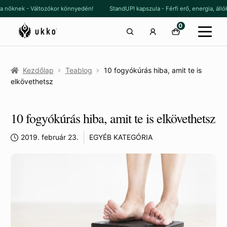
Ugrás
Kilépés
szula nőknek - Változókor könnyedén!
StandUP! kapszula - Férfi erő, energia,
a
a
0
navigációhoz
tartalomba
Kezdőlap
Teablog
10 fogyókúrás hiba, amit te is
elkövethetsz
10 fogyókúrás hiba, amit te is elkövethetsz
2019. február 23.
EGYÉB KATEGÓRIA