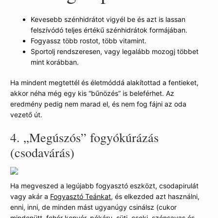
Kevesebb szénhidrátot vigyél be és azt is lassan
felszívódó teljes értékű szénhidrátok formájában.
Fogyassz több rostot, több vitamint.
Sportolj rendszeresen, vagy legalább mozogj többet
mint korábban.
Ha mindent megtettél és életmóddá alakítottad a fentieket,
akkor néha még egy kis “bűnözés” is beleférhet. Az
eredmény pedig nem marad el, és nem fog fájni az oda
vezető út.
4.
„Megúszós” fogyókúrázás
(csodavárás)
Ha megveszed a legújabb fogyasztó eszközt, csodapirulát
vagy akár a
Fogyasztó Teánkat,
és elkezded azt használni,
enni, inni, de minden mást ugyanúgy csinálsz (cukor
mindenütt, fehér kenyér, pékáru, süti, csoki, szénsavas és