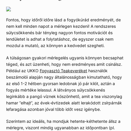
Fontos, hogy időről időre lásd a fogyókúrád eredményét, de
nem kell minden napot a mérlegen kezdeni! A rendszeres
súlycsökkenés bár tényleg nagyon fontos motivációt és
lendületet is adhat a folytatáshoz, de egyszer csak nem
mozdul a mutató, az könnyen a kedvedet szegheti.
A túlságosan gyakori mérlegelés ugyanis könnyen becsaphat
téged, és azt üzenheti, hogy nem eredményes amit csinálsz.
Például az UKKO
Fogyasztó Teakeveréket
használók
beszámolói alapján nagy általánosságban kimutatható, hogy
az első 1-2 hétben gyorsan ledobnak jó pár kilót, aztán a
fogyás mértéke lelassul. A látványos súlycsökkenés
leginkább a pangó víznek köszönhető, amit a tea viszonylag
hamar “elhajt”, az évek-évtizedek alatt lerakódott zsírpárnák
lefaragása azonban jóval több időt vesz igénybe.
Szerintem az ideális, ha mondjuk hetente-kéthetente állsz a
mérlegre, viszont mindig ugyanabban az időpontban (pl.