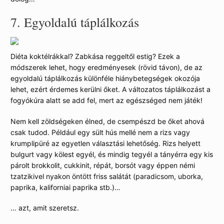
7.
Egyoldalú táplálkozás
Diéta koktélrákkal? Zabkása reggeltől estig? Ezek a
módszerek lehet, hogy eredményesek (rövid távon), de az
egyoldalú táplálkozás különféle hiánybetegségek okozója
lehet, ezért érdemes kerülni őket. A változatos táplálkozást a
fogyókúra alatt se add fel, mert az egészséged nem játék!
Nem kell zöldségeken élned, de csempészd be őket ahová
csak tudod. Például egy sült hús mellé nem a rizs vagy
krumplipüré az egyetlen választási lehetőség. Rizs helyett
bulgurt vagy kölest egyél, és mindig tegyél a tányérra egy kis
párolt brokkolit, cukkinit, répát, borsót vagy éppen némi
tzatzikivel nyakon öntött friss salátát (paradicsom, uborka,
paprika, kaliforniai paprika stb.)…
… azt, amit szeretsz.