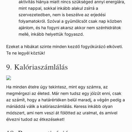
aktivitás hiánya miatt nincs szükséged annyi energiára,
mint nappal, sokkal inkább alakul zsírrá a
szervezetedben, nem is beszélve az erjedési
folyamatokról. Szóval a gyümölcsöt csak nap közben
ajánlom, és ha fogyni akarsz akkor nem szénhidrátok
mellé, inkább helyettük fogyaszd.
Ezeket a hibákat szinte minden kezdő fogyókúrázó elköveti.
Te ne legyél köztük!
9.
Kalóriaszámlálás
Ha minden ételre úgy tekintesz, mint egy számra, az
megmérgezi az életed. Már nem tudsz egy jóízűt enni, csak
az számít, hogy a határértéken belül maradj, a végén pedig a
mániáddá válik a kalóriaszámlálás. Keress inkább olyan
módszert, ami nem veszi át fölötted az uralmat, és amivel
élvezni tudod az étkezéseket!