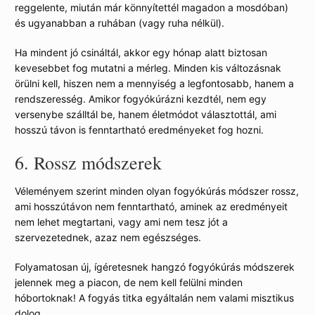
reggelente, miután már könnyítettél magadon a mosdóban)
és ugyanabban a ruhában (vagy ruha nélkül).
Ha mindent jó csináltál, akkor egy hónap alatt biztosan
kevesebbet fog mutatni a mérleg. Minden kis változásnak
örülni kell, hiszen nem a mennyiség a legfontosabb, hanem a
rendszeresség. Amikor fogyókúrázni kezdtél, nem egy
versenybe szálltál be, hanem életmódot választottál, ami
hosszú távon is fenntartható eredményeket fog hozni.
6.
Rossz módszerek
Véleményem szerint minden olyan fogyókúrás módszer rossz,
ami hosszútávon nem fenntartható, aminek az eredményeit
nem lehet megtartani, vagy ami nem tesz jót a
szervezetednek, azaz nem egészséges.
Folyamatosan új, ígéretesnek hangzó fogyókúrás módszerek
jelennek meg a piacon, de nem kell felülni minden
hóbortoknak! A fogyás titka egyáltalán nem valami misztikus
dolog…