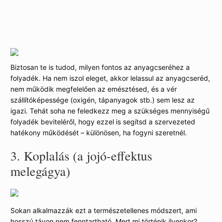
a gyümölcsét!
2.
Túl kevés folyadék fogyasztása
Biztosan te is tudod, milyen fontos az anyagcseréhez a
folyadék. Ha nem iszol eleget, akkor lelassul az anyagcseréd,
nem működik megfelelően az emésztésed, és a vér
szállítóképessége (oxigén, tápanyagok stb.) sem lesz az
igazi. Tehát soha ne feledkezz meg a szükséges mennyiségű
folyadék beviteléről, hogy ezzel is segítsd a szervezeted
hatékony működését – különösen, ha fogyni szeretnél.
3.
Koplalás (a jojó-effektus
melegágya)
Sokan alkalmazzák ezt a természetellenes módszert, ami
hosszú távon nem fenntartható. Mert mi történik ilyenkor?