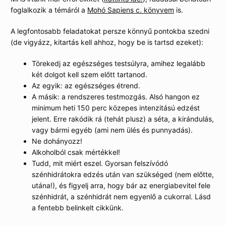
foglalkozik a témáról a
Mohó Sapiens c. könyvem
is.
A legfontosabb feladatokat persze könnyű pontokba szedni
(de vigyázz, kitartás kell ahhoz, hogy be is tartsd ezeket):
Törekedj az egészséges testsúlyra, amihez legalább
két dolgot kell szem előtt tartanod.
Az egyik: az egészséges étrend.
A másik: a rendszeres testmozgás. Alsó hangon ez
minimum heti 150 perc közepes intenzitású edzést
jelent. Erre rakódik rá (tehát plusz) a séta, a kirándulás,
vagy bármi egyéb (ami nem ülés és punnyadás).
Ne dohányozz!
Alkoholból csak mértékkel!
Tudd, mit miért eszel. Gyorsan felszívódó
szénhidrátokra edzés után van szükséged (nem előtte,
utána!), és figyelj arra, hogy bár az energiabevitel fele
szénhidrát, a szénhidrát nem egyenlő a cukorral. Lásd
a fentebb belinkelt cikkünk.