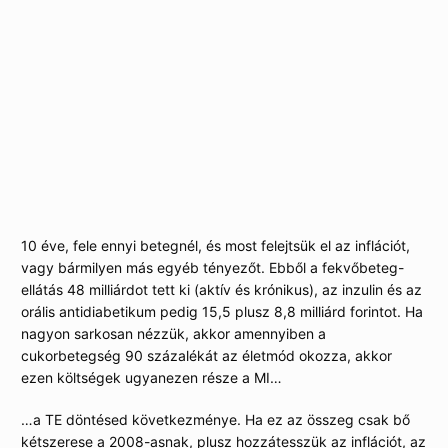
hogy cirka egymillió beteg mekkora kapacitást foglal le
(mások kárára) az amúgy is telített ellátórendszerben
. Ez
különösen akkor aggályos, ha a szóban forgó betegséget a
rossz életmód (tehát a beteg döntése) okozza, és amin
változtatni lehet. Erre rakódnak rá az egyéb terhek, amelyek
2008-ban (tehát amikor még fele ennyi diabéteszes volt)
cirka 175 milliárdra rúgtak.
Még egyszer: 175 milliárd forintra.
10 éve, fele ennyi betegnél, és most felejtsük el az inflációt,
vagy bármilyen más egyéb tényezőt. Ebből a fekvőbeteg-
ellátás 48 milliárdot tett ki (aktív és krónikus), az inzulin és az
orális antidiabetikum pedig 15,5 plusz 8,8 milliárd forintot. Ha
nagyon sarkosan nézzük, akkor amennyiben a
cukorbetegség 90 százalékát az életmód okozza, akkor
ezen költségek ugyanezen része a MI…
…a TE döntésed következménye. Ha ez az összeg csak bő
kétszerese a 2008-asnak, plusz hozzátesszük az inflációt, az