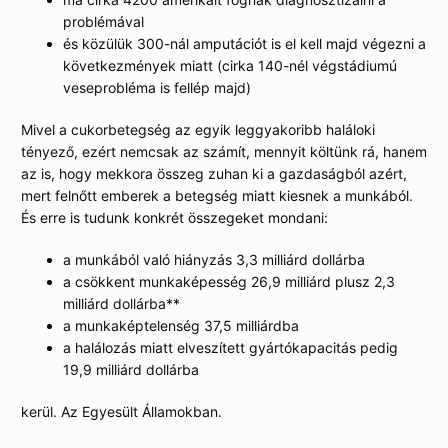
problémával
és közülük 300-nál amputációt is el kell majd végezni a
következmények miatt (cirka 140-nél végstádiumú
veseprobléma is fellép majd)
Mivel a cukorbetegség az egyik leggyakoribb haláloki
tényező, ezért nemcsak az számít, mennyit költünk rá, hanem
az is, hogy mekkora összeg zuhan ki a gazdaságból azért,
mert felnőtt emberek a betegség miatt kiesnek a munkából.
És erre is tudunk konkrét összegeket mondani:
a munkából való hiányzás 3,3 milliárd dollárba
a csökkent munkaképesség 26,9 milliárd plusz 2,3
milliárd dollárba**
a munkaképtelenség 37,5 milliárdba
a halálozás miatt elveszített gyártókapacitás pedig
19,9 milliárd dollárba
kerül. Az Egyesült Államokban.