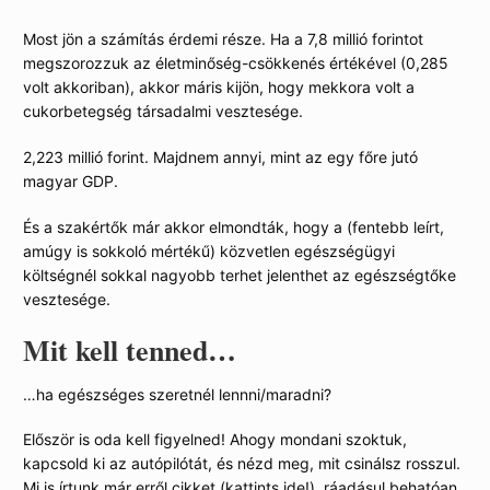
Most jön a számítás érdemi része. Ha a 7,8 millió forintot
megszorozzuk az életminőség-csökkenés értékével (0,285
volt akkoriban), akkor máris kijön, hogy mekkora volt a
cukorbetegség társadalmi vesztesége.
2,223 millió forint. Majdnem annyi, mint az egy főre jutó
magyar GDP.
És a szakértők már akkor elmondták, hogy a (fentebb leírt,
amúgy is sokkoló mértékű) közvetlen egészségügyi
költségnél sokkal nagyobb terhet jelenthet az egészségtőke
vesztesége.
Mit kell tenned…
…ha egészséges szeretnél lennni/maradni?
Először is oda kell figyelned! Ahogy mondani szoktuk,
kapcsold ki az autópilótát, és nézd meg, mit csinálsz rosszul.
Mi is írtunk már erről cikket (
kattints ide!
), ráadásul behatóan