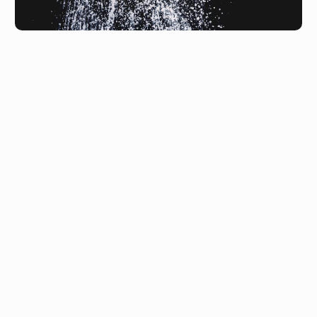
A cukorbetegség gazdasági hatása
Ha az érintettek közé tartozol (családtag, barát, netán saját
magad miatt), akkor gondolj erre: nem vagy egyedül, és
ahogy a probléma világszerte egyre nagyobb, úgy
Magyarország is komoly bajban van. Minden második
ember szív- és érrendszeri, illetve daganatos
megbetegedésben hal meg; pöfékelünk és alkoholizálunk;
a lakosság 40 százaléka túlsúlyos, és cirka egymillióan
cukorbetegek.
A te vagy szeretteid életére (életminőségére) gyakorolt
negatív következmények mellett azonban van még valami,
amiről beszélnünk kell:
arról, hogyan hat ez az egész a
gazdaságra
. A kérdéssel már évtizedek óta foglalkoznak a
szakértők, de a számításokat szinte minden évben újra elő
kell venni, mert a probléma nem akar csökkenni…