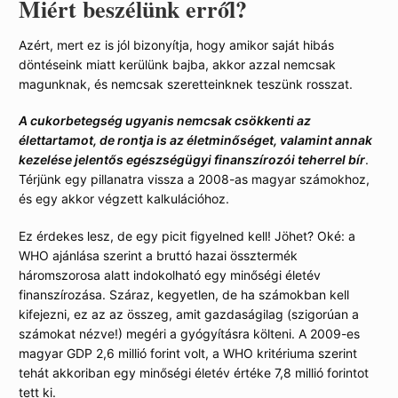
Miért beszélünk erről?
Azért, mert ez is jól bizonyítja, hogy amikor saját hibás
döntéseink miatt kerülünk bajba, akkor azzal nemcsak
magunknak, és nemcsak szeretteinknek teszünk rosszat.
A cukorbetegség ugyanis nemcsak csökkenti az
élettartamot, de rontja is az életminőséget, valamint annak
kezelése jelentős egészségügyi finanszírozói teherrel bír
.
Térjünk egy pillanatra vissza a 2008-as magyar számokhoz,
és egy akkor végzett kalkulációhoz.
Ez érdekes lesz, de egy picit figyelned kell! Jöhet? Oké: a
WHO ajánlása szerint a bruttó hazai össztermék
háromszorosa alatt indokolható egy minőségi életév
finanszírozása. Száraz, kegyetlen, de ha számokban kell
kifejezni, ez az az összeg, amit gazdaságilag (szigorúan a
számokat nézve!) megéri a gyógyításra költeni. A 2009-es
magyar GDP 2,6 millió forint volt, a WHO kritériuma szerint
tehát akkoriban egy minőségi életév értéke 7,8 millió forintot
tett ki.