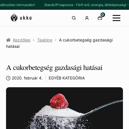
Ugrás
Kilépés
ltozókor könnyedén!
StandUP! kapszula - Férfi erő, energia, állóképesség! -
a
a
0
navigációhoz
tartalomba
Kezdőlap
Teablog
A cukorbetegség gazdasági
hatásai
A cukorbetegség gazdasági hatásai
2020. február 4.
EGYÉB KATEGÓRIA