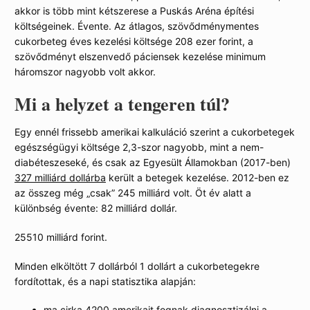
akkor is több mint kétszerese a Puskás Aréna építési
költségeinek. Évente. Az átlagos, szövődménymentes
cukorbeteg éves kezelési költsége 208 ezer forint, a
szövődményt elszenvedő páciensek kezelése minimum
háromszor nagyobb volt akkor.
Mi a helyzet a tengeren túl?
Egy ennél frissebb amerikai kalkuláció szerint a cukorbetegek
egészségügyi költsége 2,3-szor nagyobb, mint a nem-
diabéteszeseké, és csak az Egyesült Államokban (2017-ben)
327 milliárd dollárba
került a betegek kezelése. 2012-ben ez
az összeg még „csak” 245 milliárd volt. Öt év alatt a
különbség évente: 82 milliárd dollár.
25510 milliárd forint.
Minden elköltött 7 dollárból 1 dollárt a cukorbetegekre
fordítottak, és a napi statisztika alapján:
ma cirka 4200 amerikait fognak diagnosztizálni a