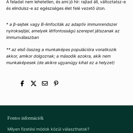
A feladat nem lehetetlen, és ami jó hír: rajtad áll, változtatsz-e
és elindulsz-e az egészséges élet felé vezető úton.
*
a β-sejtek vagy B-limfociták az adaptív immunrendszer
nyiroksejtjei, amelyek létfontosságú szerepet játszanak az
immunválaszban
** az első összeg a munkaképes populációra vonatkozik
akkor, amikor dolgoznak; a második azokra, akik nem
munkaképesek (de akikre ugyanúgy kihat ez a helyzet)
Fontos információk
Milyen fizetési módok közül választhatok?