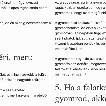
Az alapos rágás során a gyomrodn
tó enzimet, úgynevezett
rágás közben érzékeled, hogy a fa
érből (alapos rágás során ezért
gyomornak, hogy az a megfelelő 
A gyomor alsó szakaszán ismét 
okan, de én mindig hozzáteszem: a
gyomortartalom idő előtt a véko
gyomorban, az nagyban függ az ö
szénhidrátok (pl. süti, rizs, tés
viszont lassabban bontjuk le, pél
vékonybélbe jutna.
ri, mert:
A gyomor mozog – de ezt érezni 
gyomorfalhoz dobálja, megkeveri
falatokat a lehető legkisebb ré
már nagynak számít.
et, és minél nagyobb a felület,
ből (hiszen nagyobb felületen
5. Ha a falatk
sz a szervezeted
gyomrod, akk
enni, mert ugyanannyi ételből