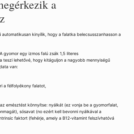
megérkezik a
z
 automatikusan kinyílik, hogy a falatka belecsusszanhasson a
 A gyomor egy izmos falú zsák 1,5 literes
 teszi lehetővé, hogy kitáguljon a nagyobb mennyiségű
adata van:
 a félfolyékony falatot,
 az emésztést könnyítse: nyálkát (ez vonja be a gyomorfalat,
magát), sósavat (no ezért kell bevonni nyálkával a
ntrinsic faktort (fehérje, amely a B12-vitamint felszívhatóvá