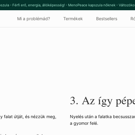
szula - Férfi erő, energia, állóképesség! - MenoPeace kapszula nőknek - Változók
Mi a problémád?
Termékek
Bestsellers
Ró
3. Az így pépe
falat útját, és nézzük meg,
Nyelés után a falatka becsussza
a gyomor felé.