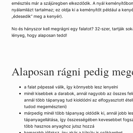
emésztés már a szájüregben elkezdődik. A nyál keményítőbon
nyálamilázt tartalmaz; ez oldja ki a keményítőt például a keny
„édesedik” meg a kenyér).
No és hányszor kell megrágni egy falatot? 32-szer, tartják s
lényeg, hogy alaposan tedd!
Alaposan rágni pedig megé
a falat pépessé válik, így könnyebb lesz lenyelni
minél kisebbek a darabok, annál nagyobb az összes felül
annál több tápanyag tud kioldódni az elfogyasztott étel
tudod megemészteni)
márpedig minél több tápanyag oldódik ki, annál jobb le
tápanyagellátása, így összességében kevesebbet fogsz 
több hasznos anyaghoz jutsz hozzá
hamarabb jóllaksz, így akár a túlsúly is csökkenhet