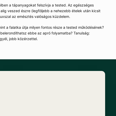
lben a tápanyagokat felszívja a tested. Az egészséges
alig veszed észre (legföljebb a nehezebb ételek után kicsit
fluxszal az emésztés valóságos küzdelem.
int a falatka útja milyen fontos része a tested működésének?
n belerondíthatsz ebbe az apró folyamatba? Tanulság:
gyél, jobb közérzettel.