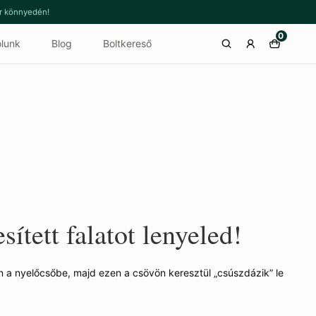
or könnyedén!
0
lunk
Blog
Boltkereső
sített falatot lenyeled!
n a nyelőcsőbe, majd ezen a csövön keresztül „csúszdázik” le