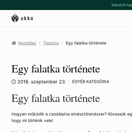
Ugrás
Kilépés
StandUP! kap
a
a
navigációhoz
tartalomba
Kezdőlap
Teablog
Egy falatka története
Egy falatka története
2018. szeptember 23.
EGYÉB KATEGÓRIA
Egy falatka története
Hogyan működik a csodálatos emésztőrendszer? Kövessük egy 
hogy mi történik vele!