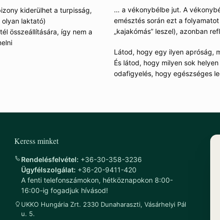
… a vékonybélbe jut. A vékonybé
bizony kiderülhet a turpisság,
emésztés során ezt a folyamatot 
olyan laktató)
„kajakómás” leszel), azonban re
él összeállítására, így nem a
elni
Látod, hogy egy ilyen apróság, m
És látod, hogy milyen sok helye
odafigyelés, hogy egészséges le
Keress minket
Rendelésfelvétel:
+36-30-358-3236
Ügyfélszolgálat:
+36-20-9411-420
A fenti telefonszámokon, hétköznapokon 8:00-
16:00-ig fogadjuk hívásod!
UKKO Hungária Zrt. 2330 Dunaharaszti, Vásárhelyi Pál
u. 5.