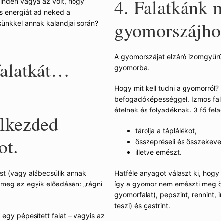
4. Falatkánk 
 minden vágya az volt, hogy
s energiát ad neked a
gyomorszájho
sünkkel annak kalandjai során?
A gyomorszájat elzáró izomgyűrű
falatkát…
gyomorba.
Hogy mit kell tudni a gyomorról?
befogadóképességgel. Izmos fala
ételnek és folyadéknak. 3 fő fel
elkezded
tárolja a táplálékot,
ot.
összepréseli és összekeveri
illetve emészt.
Hatféle anyagot választ ki, hogy
st (vagy alábecsülik annak
így a gyomor nem emészti meg ön
meg az egyik előadásán: „rágni
gyomorfalat), pepszint, rennint, i
teszi) és gastrint.
l egy pépesített falat – vagyis az