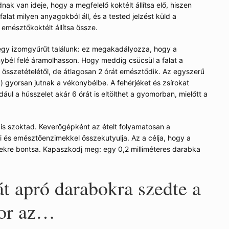
ak van ideje, hogy a megfelelő koktélt állítsa elő, hiszen
lat milyen anyagokból áll, és a tested jelzést küld a
emésztőkoktélt állítsa össze.
egy izomgyűrűt találunk: ez megakadályozza, hogy a
nybél felé áramolhasson. Hogy meddig csücsül a falat a
sszetételétől, de átlagosan 2 órát emésztődik. Az egyszerű
zta) gyorsan jutnak a vékonybélbe. A fehérjéket és zsírokat
dául a hússzelet akár 6 órát is eltölthet a gyomorban, mielőtt a
is szoktad. Keverőgépként az ételt folyamatosan a
 és emésztőenzimekkel összekutyulja. Az a célja, hogy a
szekre bontsa. Kapaszkodj meg: egy 0,2 milliméteres darabka
át apró darabokra szedte a
or az…