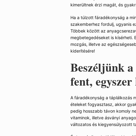
kimerültnek érzi magát, és gyakr
e. Sőt, vannak olyan napok,
ódni emiatt? Van-e kapcsolat az
Ha a túlzott fáradékonyság a min
szakemberhez fordulj, ugyanis ez
Többek között az anyagcsereza
ajdonképpen normálisnak is
megbetegedéseket is kísérheti. 
lyen okok válthatják ki, illetve
mozgás, illetve az egészségeseb
kiderítésére!
Beszéljünk a
fent, egyszer 
 diagnózist látva, szögezzük le,
A fáradékonyság a táplálkozás m
ételeket fogyasztasz, akkor gyak
pedig hosszabb távon komoly nega
vitaminok, illetve ásványi anyag
változatos és kiegyensúlyozott t