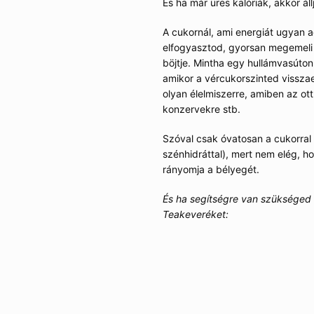
És ha már üres kalóriák, akkor ál
őszi légy. És igen, a túlsúly,
A cukornál, ami energiát ugyan 
tt is jelentkezhet a kimerültség,
elfogyasztod, gyorsan megemeli
böjtje. Mintha egy hullámvasúton 
amikor a vércukorszinted vissza
re!
olyan élelmiszerre, amiben az ott 
konzervekre stb.
számos tényezőre visszavezethető
Szóval csak óvatosan a cukorral 
szénhidráttal), mert nem elég, ho
rányomja a bélyegét.
nagyobb „terhet” kell egész nap
hogy ennek következtében az
És ha segítségre van szükséged 
 is sokkal nehezebb. Így viszont
Teakeveréket:
ul az ember, és koncentrálni is
rra, hogy tegyél ellene (már ha