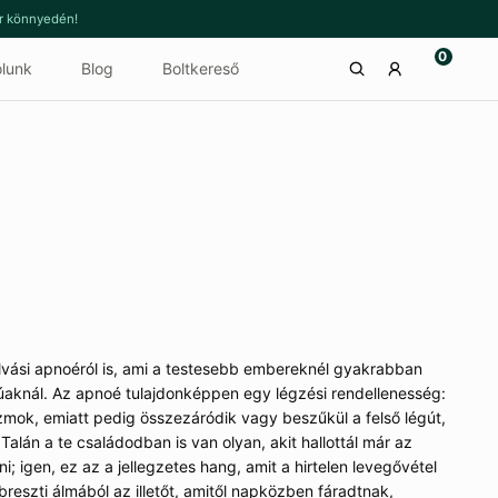
or könnyedén!
0
lunk
Blog
Boltkereső
lvási apnoéról is, ami a testesebb embereknél gyakrabban
lyúaknál. Az apnoé tulajdonképpen egy légzési rendellenesség:
zmok, emiatt pedig összezáródik vagy beszűkül a felső légút,
Talán a te családodban is van olyan, akit hallottál már az
; igen, ez az a jellegzetes hang, amit a hirtelen levegővétel
ébreszti álmából az illetőt, amitől napközben fáradtnak,