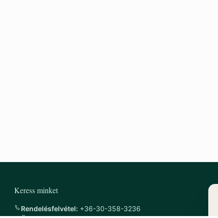
Keress minket
Rendelésfelvétel:
+36-30-358-3236