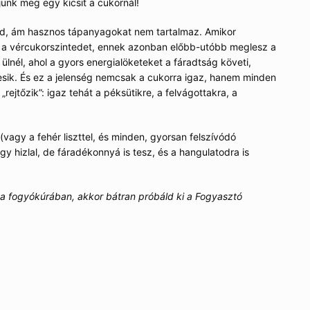
ljunk meg egy kicsit a cukornál!
ad, ám hasznos tápanyagokat nem tartalmaz. Amikor
 a vércukorszintedet, ennek azonban előbb-utóbb meglesz a
ülnél, ahol a gyors energialöketeket a fáradtság követi,
esik. És ez a jelenség nemcsak a cukorra igaz, hanem minden
„rejtőzik”: igaz tehát a péksütikre, a felvágottakra, a
(vagy a fehér liszttel, és minden, gyorsan felszívódó
gy hizlal, de fáradékonnyá is tesz, és a hangulatodra is
a fogyókúrában, akkor bátran próbáld ki a Fogyasztó