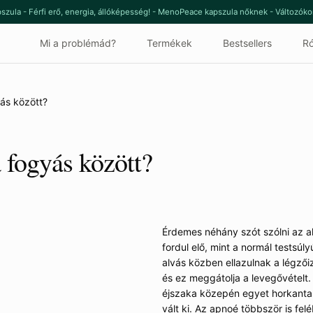
szula - Férfi erő, energia, állóképesség! - MenoPeace kapszula nőknek - Változók
Mi a problémád?
Termékek
Bestsellers
Ró
ás között?
 fogyás között?
a
Érdemes néhány szót szólni az a
fordul elő, mint a normál testsú
alvás közben ellazulnak a légzői
és ez meggátolja a levegővételt. 
éjszaka közepén egyet horkantani
vált ki. Az apnoé többször is fel
kiadósabb étkezés után