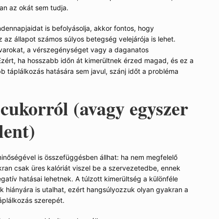
an az okát sem tudja.
dennapjaidat is befolyásolja, akkor fontos, hogy
 az állapot számos súlyos betegség velejárója is lehet.
varokat, a vérszegénységet vagy a daganatos
Ezért, ha hosszabb időn át kimerültnek érzed magad, és ez a
b táplálkozás hatására sem javul, szánj időt a probléma
 cukorról (avagy egyszer
lent)
inőségével is összefüggésben állhat: ha nem megfelelő
ran csak üres kalóriát viszel be a szervezetedbe, ennek
tív hatásai lehetnek. A túlzott kimerültség a különféle
ok hiányára is utalhat, ezért hangsúlyozzuk olyan gyakran a
áplálkozás szerepét.