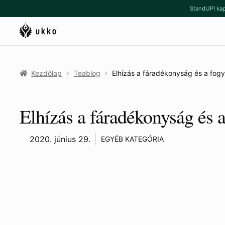
Ugrás
Kilépés
StandUP! kap
a
a
navigációhoz
tartalomba
Kezdőlap
Teablog
Elhízás a fáradékonyság és a fogy
Elhízás a fáradékonyság és a
2020. június 29.
EGYÉB KATEGÓRIA
Van-e kapcsolat elhízás és 
fáradékonyság között?
Nem kell túlsúlyosnak lenni ahhoz, hogy az ember egy-egy 