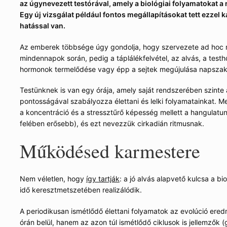
az úgynevezett testórával, amely a biológiai folyamatokat a 
Egy új vizsgálat például fontos megállapításokat tett ezzel k
hatással van.
Az emberek többsége úgy gondolja, hogy szervezete ad hoc
mindennapok során, pedig a táplálékfelvétel, az alvás, a test
hormonok termelődése vagy épp a sejtek megújulása napszaki i
Testünknek is van egy órája, amely saját rendszerében szinte
pontosságával szabályozza élettani és lelki folyamatainkat. 
a koncentráció és a stressztűrő képesség mellett a hangulatunk
felében erősebb), és ezt nevezzük cirkadián ritmusnak.
Működésed karmestere
Nem véletlen, hogy
így tartják
: a jó alvás alapvető kulcsa a bio
idő keresztmetszetében realizálódik.
A periodikusan ismétlődő élettani folyamatok az evolúció ere
órán belül, hanem az azon túl ismétlődő ciklusok is jellemzők 