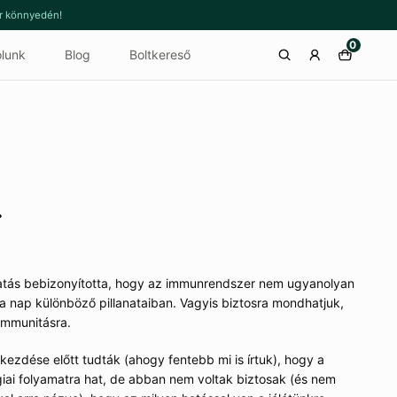
or könnyedén!
0
lunk
Blog
Boltkereső
…
atás bebizonyította, hogy az immunrendszer nem ugyanolyan
a nap különböző pillanataiban. Vagyis biztosra mondhatjuk,
 immunitásra.
ezdése előtt tudták (ahogy fentebb mi is írtuk), hogy a
giai folyamatra hat, de abban nem voltak biztosak (és nem