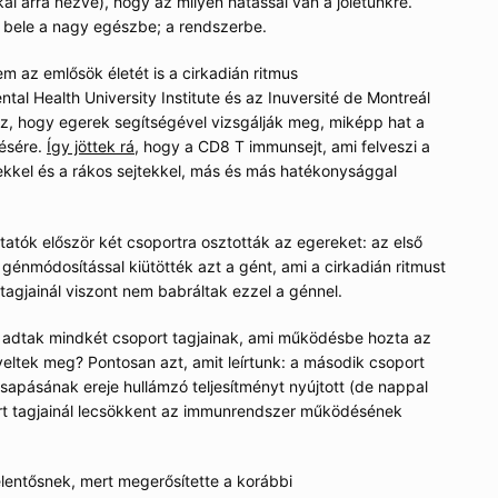
al arra nézve), hogy az milyen hatással van a jólétünkre.
 bele a nagy egészbe; a rendszerbe.
 az emlősök életét is a cirkadián ritmus
tal Health University Institute és az Inuversité de Montreál
z, hogy egerek segítségével vizsgálják meg, miképp hat a
ésére.
Így jöttek rá
, hogy a CD8 T immunsejt, ami felveszi a
kkel és a rákos sejtekkel, más és más hatékonysággal
utatók először két csoportra osztották az egereket: az első
 génmódosítással kiütötték azt a gént, ami a cirkadián ritmust
agjainál viszont nem babráltak ezzel a génnel.
 adtak mindkét csoport tagjainak, ami működésbe hozta az
eltek meg? Pontosan azt, amit leírtunk: a második csoport
sapásának ereje hullámzó teljesítményt nyújtott (de nappal
ort tagjainál lecsökkent az immunrendszer működésének
elentősnek, mert megerősítette a korábbi