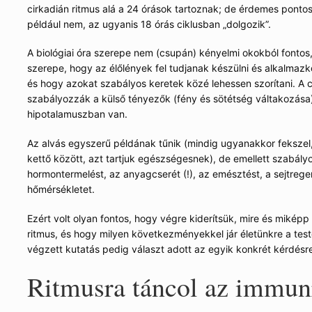
cirkadián ritmus alá a 24 órások tartoznak; de érdemes pontosí
például nem, az ugyanis 18 órás ciklusban „dolgozik”.
A biológiai óra szerepe nem (csupán) kényelmi okokból fontos
szerepe, hogy az élőlények fel tudjanak készülni és alkalmaz
és hogy azokat szabályos keretek közé lehessen szorítani. A c
szabályozzák a külső tényezők (fény és sötétség váltakozása)
hipotalamuszban van.
Az alvás egyszerű példának tűnik (mindig ugyanakkor fekszel, k
kettő között, azt tartjuk egészségesnek), de emellett szabály
hormontermelést, az anyagcserét (!), az emésztést, a sejtrege
hőmérsékletet.
Ezért volt olyan fontos, hogy végre kiderítsük, mire és miképp
ritmus, és hogy milyen következményekkel jár életünkre a tes
végzett kutatás pedig választ adott az egyik konkrét kérdés
Ritmusra táncol az immun