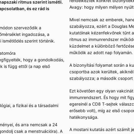
rendelkeztek konkrét bizonyítékk
napszaki ritmus szerint ismétli.
Avagy: hogy milyen mélyen nyúlt
apcsolatban, és ez rád is
Mivel nemcsak az emberek, hanem
szabályozza, ezért a Douglas Men
 módon szerveződik a
kutatóinak kézenfekvőnek tűnt a
hőmérséklet ingadozása, a
ritmus az immunrendszer működ
smétlődés szerint történik.
küzdelmet a különböző fertőzése
működik az adott nap folyamán.
 atomóra
Megfigyelték, hogy a gondolkodás,
A bizonyítási folyamat során a k
 is függ ettől (a nap első
csoportba azok kerültek, akiknél
szabályozza; a második csoport t
Ezt követően egy olyan vakcinát
immunrendszert. És hogy mit figy
egereinél a CD8 T-sejtek válaszc
lógiai, a fizikai és a társadalmi
erősebb volt), míg az első csop
hatékonysága.
dményei, és arra nemcsak a 24
A mostani kutatás azért számít j
(gondolj csak a menstruációra). A