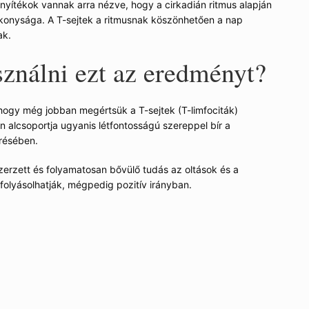
nyítékok vannak arra nézve, hogy a cirkadián ritmus alapján
konysága. A T-sejtek a ritmusnak köszönhetően a nap
ak.
sználni ezt az eredményt?
ogy még jobban megértsük a T-sejtek (T-limfociták)
 alcsoportja ugyanis létfontosságú szereppel bír a
erésében.
rzett és folyamatosan bővülő tudás az oltások és a
efolyásolhatják, mégpedig pozitív irányban.