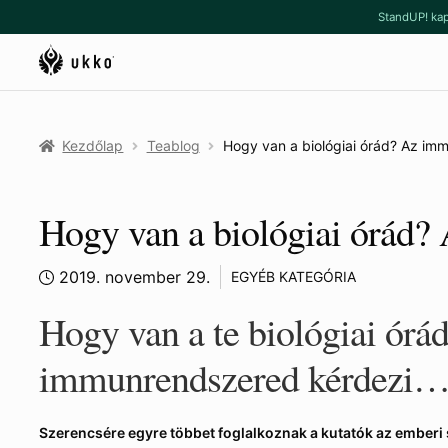
Ugrás
Kilépés
StandUP! kap
a
a
navigációhoz
tartalomba
Kezdőlap
Teablog
Hogy van a biológiai órád? Az i
Hogy van a biológiai órád
2019. november 29.
EGYÉB KATEGÓRIA
Hogy van a te biológiai órá
immunrendszered kérdezi
Szerencsére egyre többet foglalkoznak a kutatók az emberi 