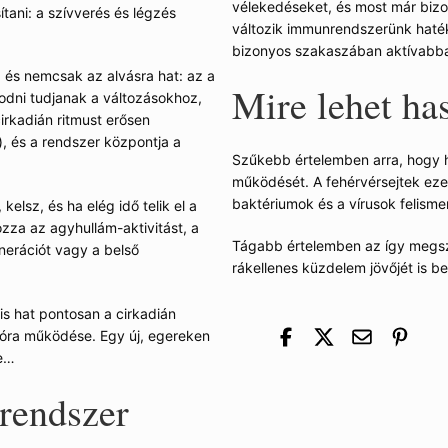
vélekedéseket, és most már bizo
tani: a szívverés és légzés
változik immunrendszerünk haté
bizonyos szakaszában aktívabb
, és nemcsak az alvásra hat: az a
Mire lehet ha
kodni tudjanak a változásokhoz,
irkadián ritmust erősen
, és a rendszer központja a
Szűkebb értelemben arra, hogy h
működését. A fehérvérsejtek ezen
baktériumok és a vírusok felism
elsz, és ha elég idő telik el a
ozza az agyhullám-aktivitást, a
Tágabb értelemben az így megsze
nerációt vagy a belső
rákellenes küzdelem jövőjét is b
 is hat pontosan a cirkadián
tóra működése. Egy új, egereken
re…
rendszer