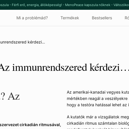
szula - Férfi erő, energia, állóképesség! - MenoPeace kapszula nőknek - Változók
Mi a problémád?
Termékek
Bestsellers
Ró
mmunrendszered kérdezi…
? Az immunrendszered kérdezi
d? Az
Az amerikai-kanadai vegyes kut
mértékben reagál a veszélyekre 
…
hogy a testóra hatással lehet az
A kutatók már a vizsgálatok megk
cirkadián ritmus számtalan bioló
szervezet cirkadián ritmusával,