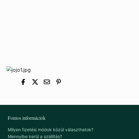
a lehető legkevesebb befektetett energiával
és persze a lehető leggyorsabban
Meg sem lepődünk már ezen, hiszen egyre türelmetlenebbek
vagyunk. Azonnal akarunk mindent, és utána csodálkozunk,
hogy a várt eredmény elmarad.
Ez a cikk
ennek a
problémának néz a mélyére, és
választ ad arra a kérdésre,
hogyan kerülhető el a sok diétázó életét megkeserítő jojó-
effektus.
Fontos információk
Milyen fizetési módok közül választhatok?
Mennyibe kerül a szállítás?