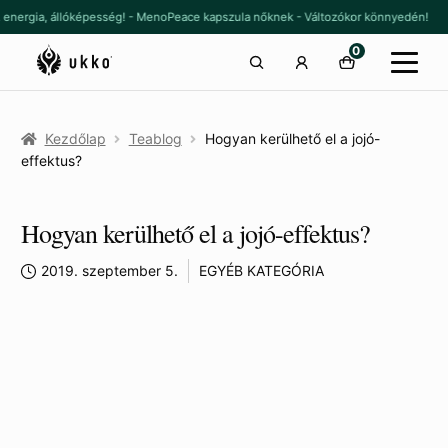
Ugrás
Kilépés
, energia, állóképesség! - MenoPeace kapszula nőknek - Változókor könnyedén!
a
a
0
navigációhoz
tartalomba
Kezdőlap
Teablog
Hogyan kerülhető el a jojó-
effektus?
Hogyan kerülhető el a jojó-effektus?
2019. szeptember 5.
EGYÉB KATEGÓRIA
Hogyan kerülhető el a jojó-effektus?
A helyzet rém egyszerű, és szinte
mindenki ugyanazt akarja
:
tartósan fogyni
éhezés nélkül