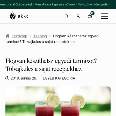
Ugrás
Kilépés
 energia, állóképesség! - MenoPeace kapszula nőknek - Változókor könnyedén!
a
a
0
navigációhoz
tartalomba
Kezdőlap
Teablog
Hogyan készíthetsz egyedi
turmixot? Tolvajkulcs a saját receptekhez
Hogyan készíthetsz egyedi turmixot?
Tolvajkulcs a saját receptekhez
2019. június 26.
EGYÉB KATEGÓRIA