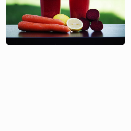
Hogyan készíthetsz egyedi turmixot?
Tolvajkulcs a saját receptekhez
Imádjuk a turmixokat, és
néhány kedvencünket
már
bemutattuk nektek, de sokan kérdezik azt is tőlünk, hogy
lehet-e kísérletezni saját recepttel, vagy mindenképp
ragaszkodni kell-e a leírt összetevőkhöz.
Nos, kezdjük a jó hírrel:
lehet, szabad, kell is kísérletezni,
hiszen mindannyian mások vagyunk
, így az is lehet, hogy
egy-egy receptet neked is alakítgatnod kell ahhoz, hogy az
végül passzoljon hozzád.