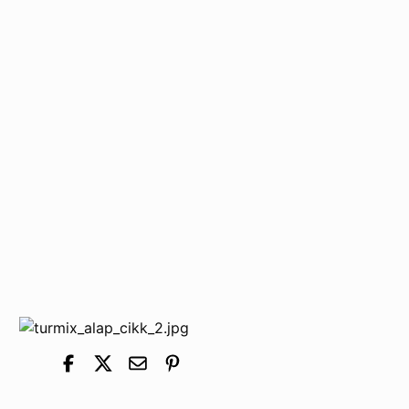
dinnye (görög és sárga egyaránt; a görög
gyümölcsökkel, a sárga joghurttal keverve nagyon
finom)
bogyós gyümölcsök (markáns szín és íz, olyanhoz
mennek jól, ami krémesebb, lágyabb ízvilágot
eredményez)
répa
uborka
ananász (kókusszal jó ötlet lehet, lásd 5. pont)
mangó
barack (őszi, de inkább sárga)
Bár néhány opciót felvázoltunk, a tényleges párosításokat te
is kikísérletezheted. Hatóanyagok, íz, állag, szín… bármi
alapján, a lehetőségek száma korlátlan.