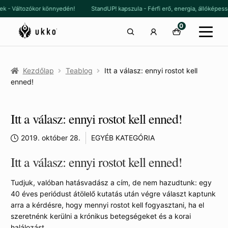
Ugrás
Kilépés
nek - Változókor könnyedén!
StandUP! kapszula - Férfi erő, energia, állókép
a
a
0
navigációhoz
tartalomba
Kezdőlap
Teablog
Itt a válasz: ennyi rostot kell
enned!
Itt a válasz: ennyi rostot kell enned!
2019. október 28.
EGYÉB KATEGÓRIA
Itt a válasz: ennyi rostot kell enned!
Tudjuk, valóban hatásvadász a cím, de nem hazudtunk: egy
40 éves periódust átölelő kutatás után végre választ kaptunk
arra a kérdésre, hogy mennyi rostot kell fogyasztani, ha el
szeretnénk kerülni a krónikus betegségeket és a korai
halálozást.