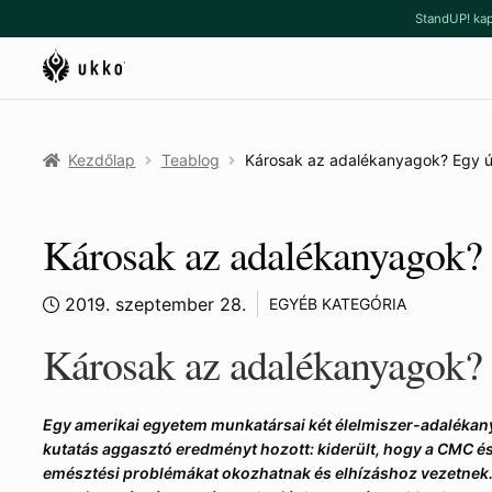
Ugrás
Kilépés
StandUP! kap
a
a
navigációhoz
tartalomba
Kezdőlap
Teablog
Károsak az adalékanyagok? Egy új 
Károsak az adalékanyagok? E
2019. szeptember 28.
EGYÉB KATEGÓRIA
Károsak az adalékanyagok?
Egy amerikai egyetem munkatársai két élelmiszer-adalékany
kutatás aggasztó eredményt hozott: kiderült, hogy a CMC 
emésztési problémákat okozhatnak és elhízáshoz vezetnek.