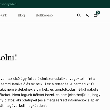
or könnyedén!
0
lunk
Blog
Boltkereső
olni!
an: az első úgy fél az élelmiszer-adalékanyagoktól, mint a
tt semmi látnivaló és ok nélküli ez a rettegés. A harmadik? Ő
, akit nem érdekelnek a címkék, és gondolkodás nélkül pakolja
eket. Nem fogunk ítéletet hozni, és nem jelenthetjük ki, hogy
egy biztos: aki odafigyel (és a megszerzett információk alapján
ját magával kell megküzdenie.