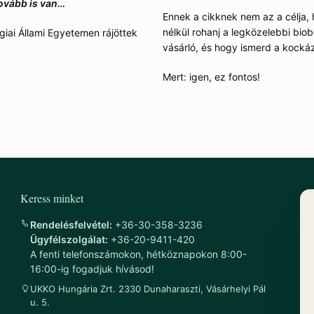
tovább is van…
Ennek a cikknek nem az a célja, 
nélkül rohanj a legközelebbi biob
giai Állami Egyetemen rájöttek
vásárló, és hogy ismerd a kocká
Mert: igen, ez fontos!
Keress minket
Rendelésfelvétel:
+36-30-358-3236
Ügyfélszolgálat:
+36-20-9411-420
A fenti telefonszámokon, hétköznapokon 8:00-
16:00-ig fogadjuk hívásod!
UKKO Hungária Zrt. 2330 Dunaharaszti, Vásárhelyi Pál
u. 5.