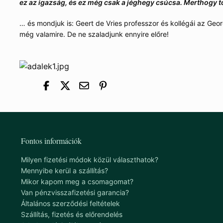
ez az igazság, és ez még csak a jéghegy csúcsa. Merthogy 
… és mondjuk is: Geert de Vries professzor és kollégái az Geor
még valamire. De ne szaladjunk ennyire előre!
Fontos információk
Milyen fizetési módok közül választhatok?
Mennyibe kerül a szállítás?
Mikor kapom meg a csomagomat?
Van pénzvisszafizetési garancia?
Általános szerződési feltételek
Szállítás, fizetés és előrendelés