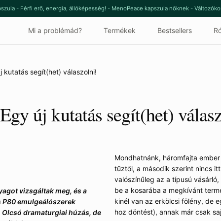
szula - Férfi erő, energia, állóképesség! - MenoPeace kapszula nőknek - Változók
Mi a problémád?
Termékek
Bestsellers
Ró
kutatás segít(het) válaszolni!
gy új kutatás segít(het) válasz
Mondhatnánk, háromfajta ember v
tűztől, a második szerint nincs i
valószínűleg az a típusú vásárló
be a kosarába a megkívánt termék
agot vizsgáltak meg, és a
kinél van az erkölcsi fölény, de 
és P80 emulgeálószerek
hoz döntést), annak már csak sa
 Olcsó dramaturgiai húzás, de