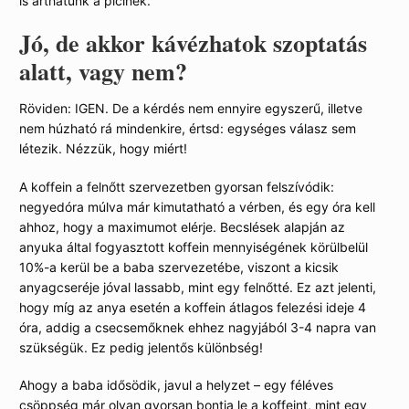
is árthatunk a picinek.
Jó, de akkor kávézhatok szoptatás
alatt, vagy nem?
Röviden: IGEN. De a kérdés nem ennyire egyszerű, illetve
nem húzható rá mindenkire, értsd: egységes válasz sem
létezik. Nézzük, hogy miért!
A koffein a felnőtt szervezetben gyorsan felszívódik:
negyedóra múlva már kimutatható a vérben, és egy óra kell
ahhoz, hogy a maximumot elérje. Becslések alapján az
anyuka által fogyasztott koffein mennyiségének körülbelül
10%-a kerül be a baba szervezetébe, viszont a kicsik
anyagcseréje jóval lassabb, mint egy felnőtté. Ez azt jelenti,
hogy míg az anya esetén a koffein átlagos felezési ideje 4
óra, addig a csecsemőknek ehhez nagyjából 3-4 napra van
szükségük. Ez pedig jelentős különbség!
Ahogy a baba idősödik, javul a helyzet – egy féléves
csöppség már olyan gyorsan bontja le a koffeint, mint egy