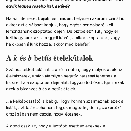
egyik legkedvesebb ital, a kávé?
Ha az internetet bújjuk, és mindent helyesen akarunk csinálni,
akkor azt a választ kapjuk, hogy egész sor dologról kell
lemondanunk szoptatás idején. De biztos ez? Tuti, hogy el
kell hagynunk azt a reggeli kávét, amikor szoptatunk, vagy
ha okosan állunk hozzá, akkor még belefér?
A
és
betűs ételek/italok
k
b
Számos cikket találhatsz arról a neten, hogy melyek azok az
élelmiszerek, amik valamilyen negatív hatással lehetnek a
kicsire, ha a szoptatás ideje alatt fogyasztod őket. Igen, ezek
azok a bizonyos
b
és
k
betűs ételek…
…a kelkáposztától a babig. Hogy honnan származnak ezek a
listák, azt talán soha nem fogjuk megtudni, de a „szakértők”
országában nem csoda, hogy léteznek.
A gond csak az, hogy a legtöbb esetben ezeknek a