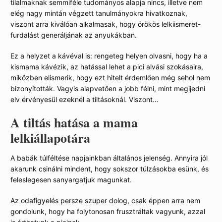
tilalmaknak semmiféle tudományos alapja nincs, illetve nem
elég nagy mintán végzett tanulmányokra hivatkoznak,
viszont arra kiválóan alkalmasak, hogy örökös lelkiismeret-
furdalást generáljának az anyukákban.
Ez a helyzet a kávéval is: rengeteg helyen olvasni, hogy ha a
kismama kávézik, az hatással lehet a pici alvási szokásaira,
miközben elismerik, hogy ezt hitelt érdemlően még sehol nem
bizonyították. Vagyis alapvetően a jobb félni, mint megijedni
elv érvényesül ezeknél a tiltásoknál. Viszont…
A tiltás hatása a mama
lelkiállapotára
A babák túlféltése napjainkban általános jelenség. Annyira jól
akarunk csinálni mindent, hogy sokszor túlzásokba esünk, és
feleslegesen sanyargatjuk magunkat.
Az odafigyelés persze szuper dolog, csak éppen arra nem
gondolunk, hogy ha folytonosan frusztráltak vagyunk, azzal