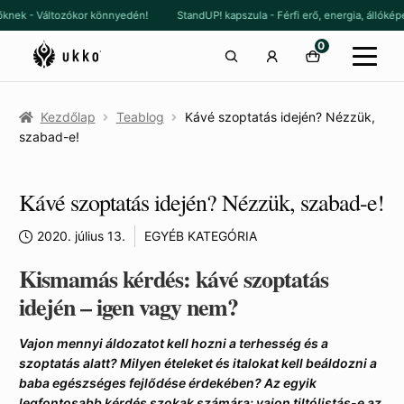
Ugrás
Kilépés
 nőknek - Változókor könnyedén!
StandUP! kapszula - Férfi erő, energia, álló
a
a
0
navigációhoz
tartalomba
Kezdőlap
Teablog
Kávé szoptatás idején? Nézzük,
szabad-e!
Kávé szoptatás idején? Nézzük, szabad-e!
2020. július 13.
EGYÉB KATEGÓRIA
Kismamás kérdés: kávé szoptatás
idején – igen vagy nem?
Vajon mennyi áldozatot kell hozni a terhesség és a
szoptatás alatt? Milyen ételeket és italokat kell beáldozni a
baba egészséges fejlődése érdekében? Az egyik
legfontosabb kérdés szokak számára: vajon tiltólistás-e az