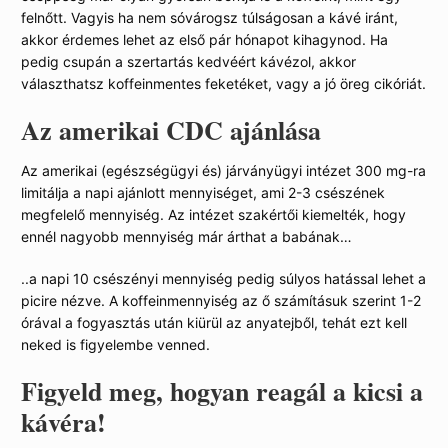
felnőtt. Vagyis ha nem sóvárogsz túlságosan a kávé iránt,
akkor érdemes lehet az első pár hónapot kihagynod. Ha
pedig csupán a szertartás kedvéért kávézol, akkor
választhatsz koffeinmentes feketéket, vagy a jó öreg cikóriát.
Az amerikai CDC ajánlása
Az amerikai (egészségügyi és) járványügyi intézet 300 mg-ra
limitálja a napi ajánlott mennyiséget, ami 2-3 csészének
megfelelő mennyiség. Az intézet szakértői kiemelték, hogy
ennél nagyobb mennyiség már árthat a babának…
..a napi 10 csészényi mennyiség pedig súlyos hatással lehet a
picire nézve. A koffeinmennyiség az ő számításuk szerint 1-2
órával a fogyasztás után kiürül az anyatejből, tehát ezt kell
neked is figyelembe venned.
Figyeld meg, hogyan reagál a kicsi a
kávéra!