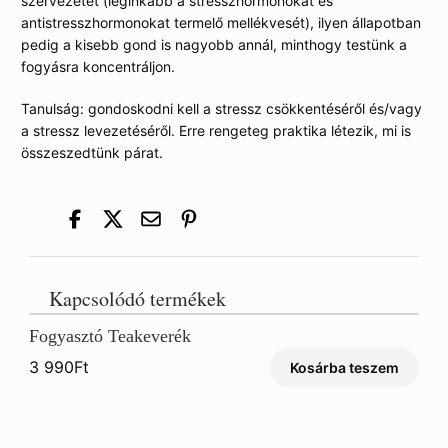
szervezetet (leginkább a stresszhormonokat és
antistresszhormonokat termelő mellékvesét), ilyen állapotban
pedig a kisebb gond is nagyobb annál, minthogy testünk a
fogyásra koncentráljon.
Tanulság: gondoskodni kell a stressz csökkentéséről és/vagy
a stressz levezetéséről. Erre rengeteg praktika létezik, mi is
összeszedtünk párat.
Kapcsolódó termékek
Fogyasztó Teakeverék
3 990
Ft
Kosárba teszem