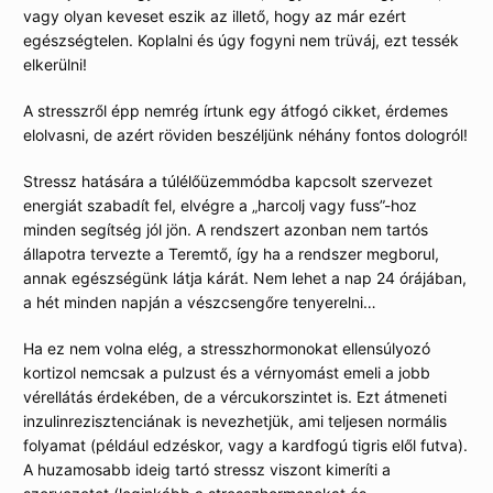
vagy olyan keveset eszik az illető, hogy az már ezért
egészségtelen. Koplalni és úgy fogyni nem trüváj, ezt tessék
elkerülni!
A stresszről épp nemrég írtunk egy átfogó cikket, érdemes
elolvasni, de azért röviden beszéljünk néhány fontos dologról!
Stressz hatására a túlélőüzemmódba kapcsolt szervezet
energiát szabadít fel, elvégre a „harcolj vagy fuss”-hoz
minden segítség jól jön. A rendszert azonban nem tartós
állapotra tervezte a Teremtő, így ha a rendszer megborul,
annak egészségünk látja kárát. Nem lehet a nap 24 órájában,
a hét minden napján a vészcsengőre tenyerelni…
Ha ez nem volna elég, a stresszhormonokat ellensúlyozó
kortizol nemcsak a pulzust és a vérnyomást emeli a jobb
vérellátás érdekében, de a vércukorszintet is. Ezt átmeneti
inzulinrezisztenciának is nevezhetjük, ami teljesen normális
folyamat (például edzéskor, vagy a kardfogú tigris elől futva).
A huzamosabb ideig tartó stressz viszont kimeríti a