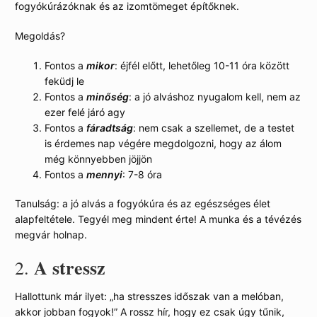
fogyókúrázóknak és az izomtömeget építőknek.
Megoldás?
Fontos a
mikor
: éjfél előtt, lehetőleg 10-11 óra között
feküdj le
Fontos a
minőség
: a jó alváshoz nyugalom kell, nem az
ezer felé járó agy
Fontos a
fáradtság
: nem csak a szellemet, de a testet
is érdemes nap végére megdolgozni, hogy az álom
még könnyebben jöjjön
Fontos a
mennyi
: 7-8 óra
Tanulság: a jó alvás a fogyókúra és az egészséges élet
alapfeltétele. Tegyél meg mindent érte! A munka és a tévézés
megvár holnap.
A stressz
2.
Hallottunk már ilyet: „ha stresszes időszak van a melóban,
akkor jobban fogyok!” A rossz hír, hogy ez csak úgy tűnik,