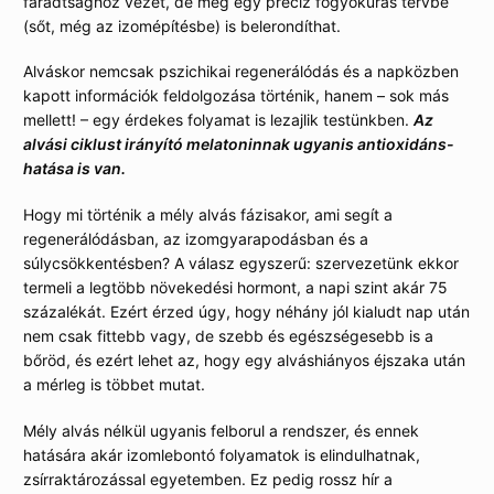
fáradtsághoz vezet, de még egy precíz fogyókúrás tervbe
(sőt, még az izomépítésbe) is belerondíthat.
Alváskor nemcsak pszichikai regenerálódás és a napközben
kapott információk feldolgozása történik, hanem – sok más
mellett! – egy érdekes folyamat is lezajlik testünkben.
Az
alvási ciklust irányító melatoninnak ugyanis antioxidáns-
hatása is van.
Hogy mi történik a mély alvás fázisakor, ami segít a
regenerálódásban, az izomgyarapodásban és a
súlycsökkentésben? A válasz egyszerű: szervezetünk ekkor
termeli a legtöbb növekedési hormont, a napi szint akár 75
százalékát. Ezért érzed úgy, hogy néhány jól kialudt nap után
nem csak fittebb vagy, de szebb és egészségesebb is a
bőröd, és ezért lehet az, hogy egy alváshiányos éjszaka után
a mérleg is többet mutat.
Mély alvás nélkül ugyanis felborul a rendszer, és ennek
hatására akár izomlebontó folyamatok is elindulhatnak,
zsírraktározással egyetemben. Ez pedig rossz hír a