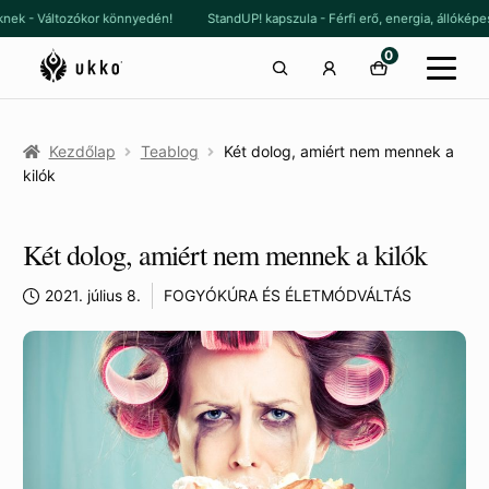
Ugrás
Kilépés
nőknek - Változókor könnyedén!
StandUP! kapszula - Férfi erő, energia, álló
a
a
0
navigációhoz
tartalomba
Kezdőlap
Teablog
Két dolog, amiért nem mennek a
kilók
Két dolog, amiért nem mennek a kilók
2021. július 8.
FOGYÓKÚRA ÉS ÉLETMÓDVÁLTÁS