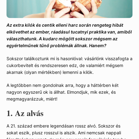
Az extra kilók és centik elleni harc során rengeteg hibát
elkövethet az ember, ráadásul tucatnyi praktika van, amiből
választhatunk. A kudarc mögött sokszor mégsem az
egyértelműnek tűnő problémák állnak. Hanem?
Sokszor találkoztunk mi is hasonlóval: vásárlónk visszafogta a
cukorbevitelt és rendszeresen edz, de valamiért mégsem
akarnak (olyan mértékben) lemenni a kilók.
A legtöbben nem gondolnak arra, hogy a háttérben két
nagyon egyszerű ok is állhat. Elmondjuk, mik ezek, és
megmagyarázzuk, miért!
1. Az alvás
A 21. század embere legendásan rossz alvó. Sokszor és
sokat eszik, plusz rosszul is alszik. Ami nemcsak nappali