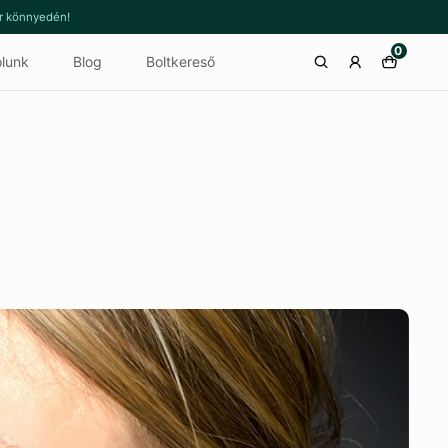
or könnyedén!
0
lunk
Blog
Boltkereső