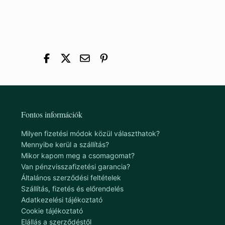
átnedvesedni. Ilyenkor jön a „gombóc a torokban” érzés, ymely
lenyelni, és még így sem kellemes érzés.
Éppen ezért tudnod kell róla:
a szájban kezdődik az emészté
enzim kezd el dolgozni ilyenkor. A szénhidrátok felszívódása m
Fontos információk
Milyen fizetési módok közül választhatok?
Mennyibe kerül a szállítás?
Mikor kapom meg a csomagomat?
Van pénzvisszafizetési garancia?
Általános szerződési feltételek
Szállítás, fizetés és előrendelés
Adatkezelési tájékoztató
Cookie tájékoztató
Elállás a szerződéstől