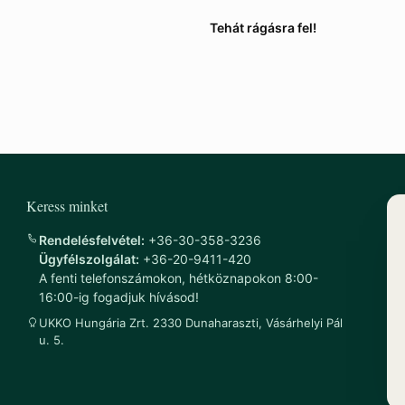
et csak egy-két korty víz segít
Tehát rágásra fel!
s, és minimum 7 különböző
ár itt elkezdődik.
Keress minket
Rendelésfelvétel:
+36-30-358-3236
Ügyfélszolgálat:
+36-20-9411-420
A fenti telefonszámokon, hétköznapokon 8:00-
16:00-ig fogadjuk hívásod!
UKKO Hungária Zrt. 2330 Dunaharaszti, Vásárhelyi Pál
u. 5.