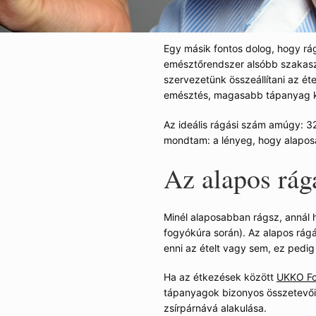
Egy másik fontos dolog, hogy rá
emésztőrendszer alsóbb szakasza
szervezetünk összeállítani az é
emésztés, magasabb tápanyag k
 Dr. Sebestény Tamás
Az ideális rágási szám amúgy: 32
mondtam: a lényeg, hogy alaposa
Az alapos rág
Minél alaposabban rágsz, annál 
fogyókúra során). Az alapos rágá
z ételt aprítani kell. Minél
enni az ételt vagy sem, ez pedi
z emésztőenzimek az ételhez.
en lehet lenyelni.
Ha az étkezések között
UKKO Fo
tápanyagok bizonyos összetevői 
a, és az nem tudott eléggé
zsírpárnává alakulása.