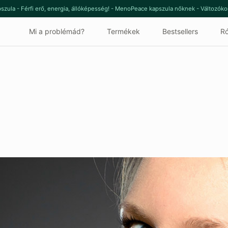
szula - Férfi erő, energia, állóképesség! - MenoPeace kapszula nőknek - Változók
Mi a problémád?
Termékek
Bestsellers
Ró