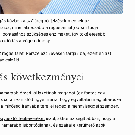
gás közben a szájüregből jelzések mennek az
iba, minél alaposabb a rágás annál jobban tudja
tel bontásához szükséges enzimeket. Így tökéletesebb
ioldódás a végeredmény.
 rágás/falat. Persze ezt kevesen tartják be, ezért én azt
n csináld.
ás következményei
hamarabb érzed jól lakottnak magadat (ez fontos egy
s során van időd figyelni arra, hogy egyáltalán meg akarod-e
g a minőség irányába terel el téged a mennyiséggel szemben.
gyasztó Teakeveréket
iszol, akkor az segít abban, hogy a
hamarabb lebontódjanak, és ezáltal elkerülhető azok