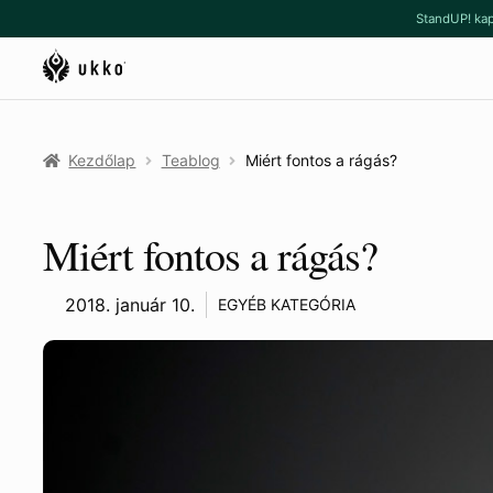
Ugrás
Kilépés
StandUP! kap
a
a
navigációhoz
tartalomba
Kezdőlap
Teablog
Miért fontos a rágás?
Miért fontos a rágás?
2018. január 10.
EGYÉB KATEGÓRIA