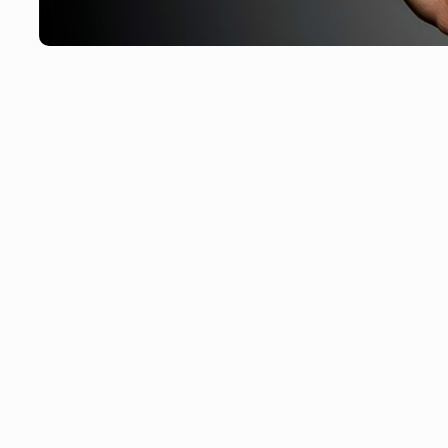
Miért fontos a rágás?
„Rágni azért fontos, mert a gyomorban nincsenek fogak” –
anatómia-professzor
Készen vagy? Rágj bele!
Rágás nélkül nincs bélműködés, rágás nélkül nincs emésztés…
… mégis sokan alábecsülik a fontosságát.
Ahhoz, hogy a táplálékban lévő tápanyagok „kioldódhassanak”, a
kisebbek a darabok, annál nagyobb felületen férnek hozzá a
Ráadásul rágás közben az étel nedvessé is válik, így könnyebb
Biztosan te is jártál már úgy, hogy túl sok étel került a szádb