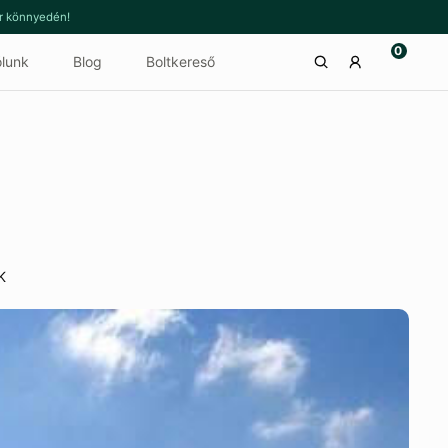
or könnyedén!
0
lunk
Blog
Boltkereső
K