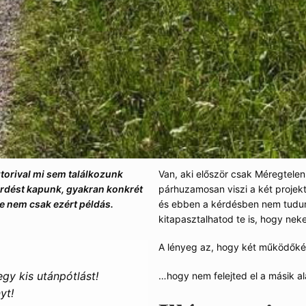
torival mi sem találkozunk
Van, aki először csak Méregtelení
kérdést kapunk, gyakran konkrét
párhuzamosan viszi a két projekt
ete nem csak ezért példás.
és ebben a kérdésben nem tudun
kitapasztalhatod te is, hogy nek
A lényeg az, hogy két működőké
gy kis utánpótlást!
…hogy nem felejted el a másik a
yt!