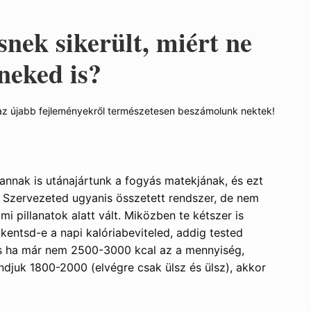
snek sikerült, miért ne
neked is?
az újabb fejleményekről természetesen beszámolunk nektek!
nnak is utánajártunk a fogyás matekjának, és ezt
d! Szervezeted ugyanis összetett rendszer, de nem
 pillanatok alatt vált. Miközben te kétszer is
ntsd-e a napi kalóriabeviteled, addig tested
És ha már nem 2500-3000 kcal az a mennyiség,
djuk 1800-2000 (elvégre csak ülsz és ülsz), akkor