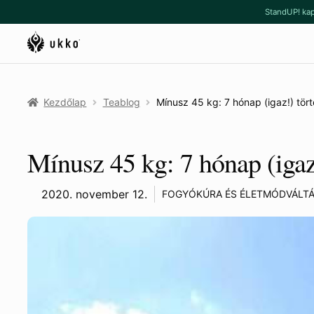
Ugrás
Kilépés
StandUP! kap
a
a
navigációhoz
tartalomba
Kezdőlap
Teablog
Mínusz 45 kg: 7 hónap (igaz!) tör
Mínusz 45 kg: 7 hónap (igaz
2020. november 12.
FOGYÓKÚRA ÉS ÉLETMÓDVÁLT