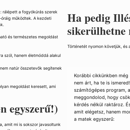
a: rálépett a fogyókúrás szerek
Ha pedig Illé
-óráig működtek. A kezdeti
ak.
sikerülhetne 
tható és természetes megoldást
Történetét nyomon követjük, és 
nra szól, hanem életmóddá alakul
anem natúr összetevők segítenek
Korábbi cikkünkben még a
nem árt, ha te is ismere
olyan megoldást keresett, ami
számítógépes program, ami
meggondolod, hogy csökke
en egyszerű!)
kérdés nélkül raktároz. 
amit elégetsz, hanem mon
a matek egyszerű:
a, amit mi is sokszor javasoltunk