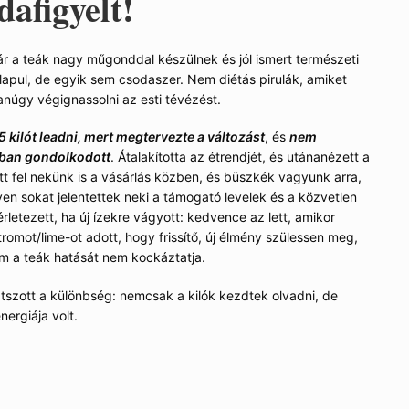
odafigyelt!
r a teák nagy műgonddal készülnek és jól ismert természeti
lapul, de egyik sem csodaszer. Nem diétás pirulák, amiket
núgy végignassolni az esti tévézést.
45 kilót leadni, mert megtervezte a változást
, és
nem
sban gondolkodott
. Átalakította az étrendjét, és utánanézett a
t fel nekünk is a vásárlás közben, és büszkék vagyunk arra,
yen sokat jelentettek neki a támogató levelek és a közvetlen
rletezett, ha új ízekre vágyott: kedvence az lett, amikor
romot/lime-ot adott, hogy frissítő, új élmény szülessen meg,
m a teák hatását nem kockáztatja.
tszott a különbség: nemcsak a kilók kezdtek olvadni, de
ergiája volt.