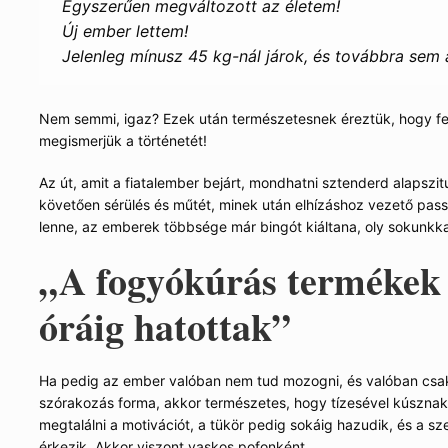
Egyszerűen megváltozott az életem!
Új ember lettem!
Jelenleg mínusz 45 kg-nál járok, és továbbra sem
Nem semmi, igaz? Ezek után természetesnek éreztük, hogy fe
megismerjük a történetét!
Az út, amit a fiatalember bejárt, mondhatni sztenderd alapszit
követően sérülés és műtét, minek után elhízáshoz vezető passz
lenne, az emberek többsége már bingót kiáltana, oly sokunkka
„A fogyókúrás termékek 
óráig hatottak”
Ha pedig az ember valóban nem tud mozogni, és valóban csa
szórakozás forma, akkor természetes, hogy tízesével kúsznak f
megtalálni a motivációt, a tükör pedig sokáig hazudik, és a 
érkezik. Akkor viszont vaskos pofonként.