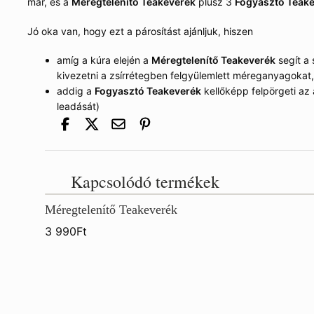
már, és a
Méregtelenítő Teakeverék
plusz 3
Fogyasztó Teak
Jó oka van, hogy ezt a párosítást ajánljuk, hiszen
amíg a kúra elején a
Méregtelenítő Teakeverék
segít a 
kivezetni a zsírrétegben felgyülemlett méreganyagokat,
addig a
Fogyasztó Teakeverék
kellőképp felpörgeti az 
leadását)
Kapcsolódó termékek
Méregtelenítő Teakeverék
3 990
Ft