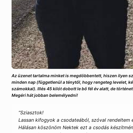
Az üzenet tartalma minket is megdöbbentett, hiszen ilyen sz
minden nap (függetlenül a ténytől, hogy rengeteg levelet, 
számokkal). Illés 45 kilót dobott le bő fél év alatt, de történ
Megéri hát jobban belemélyedni!
“Sziasztok!
Lassan kifogyok a csodateából, szóval rendeltem e
Hálásan köszönöm Nektek ezt a csodás készítmén