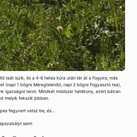
tő teát iszik, és a 4-6 hetes kúra után tér át a Fogyira; más
et (napi 1 bögre Méregtelenítő, napi 2 bögre Fogyasztó tea),
k igazságot tenni. Mindkét módszer hatékony, ezért bátran
ed melyik fekszik jobban.
pes fegyvert vetsz be, és…
lapszabályt sem!