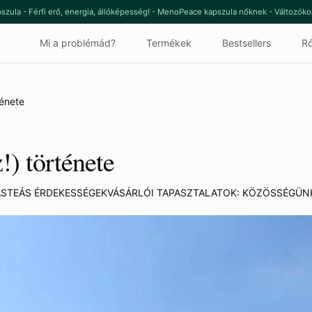
szula - Férfi erő, energia, állóképesség! - MenoPeace kapszula nőknek - Változók
Mi a problémád?
Termékek
Bestsellers
Ró
ténete
!) története
ÁS
TEÁS ÉRDEKESSÉGEK
VÁSÁRLÓI TAPASZTALATOK: KÖZÖSSÉGÜN