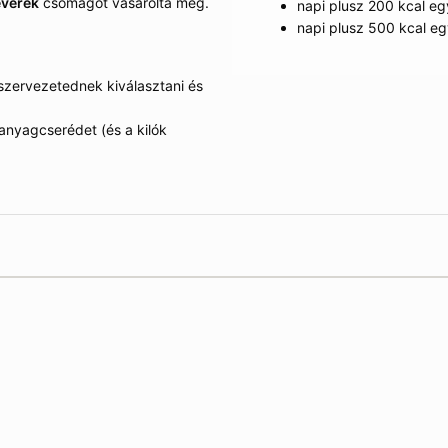
everék
csomagot vásárolta meg.
napi plusz 200 kcal egy
napi plusz 500 kcal egy
szervezetednek kiválasztani és
anyagcserédet (és a kilók