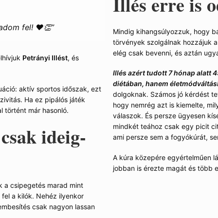
Illés erre is 
 adom fel!
❤️👏”
Mindig kihangsúlyozzuk, hogy bá
törvények szolgálnak hozzájuk a
elég csak bevenni, és aztán ugya
lhívjuk
Petrányi Illést
, és
Illés azért tudott 7 hónap alatt 
diétában, hanem életmódváltá
uáció: aktív sportos időszak, ezt
dolgoknak. Számos jó kérdést tet
ivitás. Ha ez pipálós játék
hogy nemrég azt is kiemelte, mil
l történt már hasonló.
válaszok. És persze ügyesen kísé
mindkét teához csak egy picit cit
csak ideig-
ami persze sem a fogyókúrát, se
A kúra közepére egyértelműen lá
jobban is érezte magát és több en
k a csipegetés marad mint
el a kilók. Nehéz ilyenkor
szembesítés csak nagyon lassan