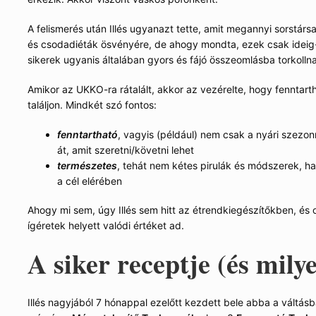
A felismerés után Illés ugyanazt tette, amit megannyi sorstárs
és csodadiéták ösvényére, de ahogy mondta, ezek csak ideig
sikerek ugyanis általában gyors és fájó összeomlásba torkolln
Amikor az UKKO-ra rátalált, akkor az vezérelte, hogy fenntar
találjon. Mindkét szó fontos:
fenntartható
, vagyis (például) nem csak a nyári szezo
át, amit szeretni/követni lehet
természetes
, tehát nem kétes pirulák és módszerek, h
a cél elérében
Ahogy mi sem, úgy Illés sem hitt az étrendkiegészítőkben, és 
ígéretek helyett valódi értéket ad.
A siker receptje (és mily
Illés nagyjából 7 hónappal ezelőtt kezdett bele abba a váltásb