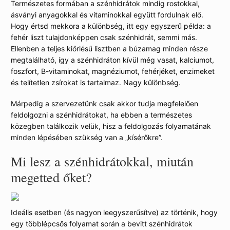
Természetes formában a szénhidrátok mindig rostokkal,
ásványi anyagokkal és vitaminokkal együtt fordulnak elő.
Hogy értsd mekkora a különbség, itt egy egyszerű példa: a
fehér liszt tulajdonképpen csak szénhidrát, semmi más.
Ellenben a teljes kiőrlésű lisztben a búzamag minden része
megtalálható, így a szénhidráton kívül még vasat, kalciumot,
foszfort, B-vitaminokat, magnéziumot, fehérjéket, enzimeket
és telítetlen zsírokat is tartalmaz. Nagy különbség.
Márpedig a szervezetünk csak akkor tudja megfelelően
feldolgozni a szénhidrátokat, ha ebben a természetes
közegben találkozik velük, hisz a feldolgozás folyamatának
minden lépésében szükség van a „kísérőkre”.
Mi lesz a szénhidrátokkal, miután
megetted őket?
Ideális esetben (és nagyon leegyszerűsítve) az történik, hogy
egy többlépcsős folyamat során a bevitt szénhidrátok