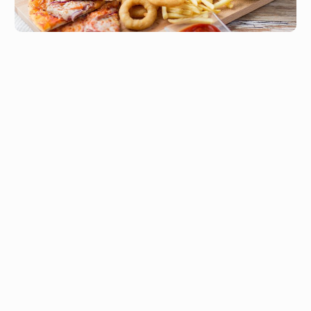
Szénhidrátok a célkeresztben – Jó ez
neked?
A szénhidrátok manapság kapnak hideget-meleget az
egészséges táplálkozás felkent szakértőitől, és miközben
nagyon népszerűek az alacsony szénhidráttartalmú-, a
paleo- vagy a gluténmentes étrendek, könnyen kialakulhat
benned az a képzet, hogy a szénhidrát rossz,
megfeledkezve arról a tényről, hogy szénhidrát és szénhidrát
között óriási (illetve sok nagyon apró, de annál fontosabb)
különbség lehet.
Akkor hogy is van ez? Segítek megérteni!
Mire jók a szénhidrátok, és miért van
szükségünk rájuk?