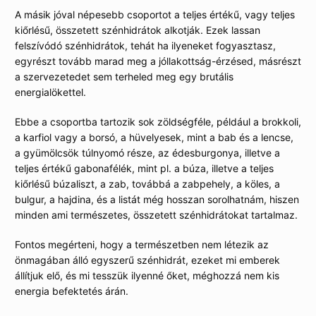
A másik jóval népesebb csoportot a teljes értékű, vagy teljes
kiőrlésű, összetett szénhidrátok alkotják. Ezek lassan
felszívódó szénhidrátok, tehát ha ilyeneket fogyasztasz,
egyrészt tovább marad meg a jóllakottság-érzésed, másrészt
a szervezetedet sem terheled meg egy brutális
energialökettel.
Ebbe a csoportba tartozik sok zöldségféle, például a brokkoli,
a karfiol vagy a borsó, a hüvelyesek, mint a bab és a lencse,
a gyümölcsök túlnyomó része, az édesburgonya, illetve a
teljes értékű gabonafélék, mint pl. a búza, illetve a teljes
kiőrlésű búzaliszt, a zab, továbbá a zabpehely, a köles, a
bulgur, a hajdina, és a listát még hosszan sorolhatnám, hiszen
minden ami természetes, összetett szénhidrátokat tartalmaz.
Fontos megérteni, hogy a természetben nem létezik az
önmagában álló egyszerű szénhidrát, ezeket mi emberek
állítjuk elő, és mi tesszük ilyenné őket, méghozzá nem kis
energia befektetés árán.