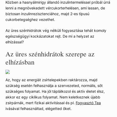
Közben a hasnyálmirigy állandó inzulintermeléssel próbál úrrá
lenni a megnövekedett vércukorterhelésen, ami lassan, de
biztosan inzulinrezisztenciához, majd 2-es típusú
cukorbetegséghez vezethet.
Az üres szénhidrátok vég nélküli fogyasztása tehát komoly
egészségügyi kockázatokat rejt. De mi a helyzet az
elhízással?
Az üres szénhidrátok szerepe az
elhízásban
Az, hogy az energiát zsírtelepekben raktározza, majd
szükség esetén felhasználja a szervezeted, normális, sőt
szükséges folyamat. Ha jól táplálkozol és aktív életet élsz,
akkor ez egy ciklikus folyamat. Nem keletkeznek újabb
zsírpárnák, mert fizikai aktivitással és pl.
Fogyasztó Tea
ivásával felhasználtad, elégetted őket.