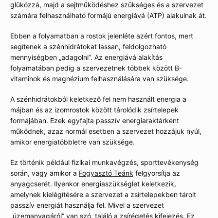
glükózzá, majd a sejtműködéshez szükséges és a szervezet
számára felhasználható formájú energiává (ATP) alakulnak át.
Ebben a folyamatban a rostok jelenléte azért fontos, mert
segítenek a szénhidrátokat lassan, feldolgozható
mennyiségben „adagolni”. Az energiává alakítás
folyamatában pedig a szervezetnek többek között B-
vitaminok és magnézium felhasználására van szüksége.
A szénhidrátokból keletkező fel nem használt energia a
májban és az izomrostok között tárolódik zsírtelepek
formájában. Ezek egyfajta passzív energiaraktárként
működnek, azaz normál esetben a szervezet hozzájuk nyúl,
amikor energiatöbbletre van szüksége.
Ez történik például fizikai munkavégzés, sporttevékenység
során, vagy amikor a
Fogyasztó Teánk
felgyorsítja az
anyagcserét. Ilyenkor energiaszükséglet keletkezik,
amelynek kielégítésére a szervezet a zsírtelepekben tárolt
passzív energiát használja fel. Mivel a szervezet
„üzemanyagáról” van szó, találó a zsírégetés kifejezés. Ez