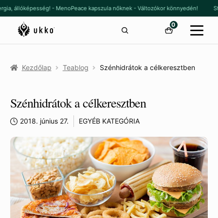
Ugrás
Kilépés
rgia, állóképesség! - MenoPeace kapszula nőknek - Változókor könnyedén!
Stan
a
a
0
navigációhoz
tartalomba
Kezdőlap
Teablog
Szénhidrátok a célkeresztben
Szénhidrátok a célkeresztben
2018. június 27.
EGYÉB KATEGÓRIA