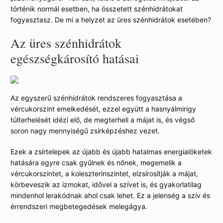
történik normál esetben, ha összetett szénhidrátokat
fogyasztasz. De mi a helyzet az üres szénhidrátok esetében?
Az üres szénhidrátok
egészségkárosító hatásai
Az egyszerű szénhidrátok rendszeres fogyasztása a
vércukorszint emelkedését, ezzel együtt a hasnyálmirigy
túlterhelését idézi elő, de megterheli a májat is, és végső
soron nagy mennyiségű zsírképzéshez vezet.
Ezek a zsírtelepek az újabb és újabb hatalmas energialöketek
hatására egyre csak gyűlnek és nőnek, megemelik a
vércukorszintet, a koleszterinszintet, elzsírosítják a májat,
körbeveszik az izmokat, idővel a szívet is, és gyakorlatilag
mindenhol lerakódnak ahol csak lehet. Ez a jelenség a szív és
érrendszeri megbetegedések melegágya.