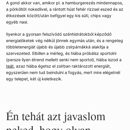
A gond akkor van, amikor pl. a hamburgerezés mindennapos,
a pörköltöt nokedlivel, a rántott húst fehér rizzsel eszed és az
étkezések között/után befigyel egy kis süti, chips vagy
egyéb nasi.
Ilyenkor a gyorsan felszívódó szénhidrátokból képződő
energialöketek vég nélkül jönnek egymás után, és a rengeteg
többletenergiát újabb és újabb zsírpárnákká alakítja a
szervezeted. Elbillen a mérleg, és hiába próbálsz sportolni
(persze ilyen étrend mellett senki nem sportol), hiába iszod a
teát
, azaz hiába égetsz el zsírban raktározott energiát,
egyszerűen nem tud beindulni a fogyás, mert mire elégetnél
egy telepet, két új keletkezik.
Én tehát azt javaslom
neked, hogy olyan