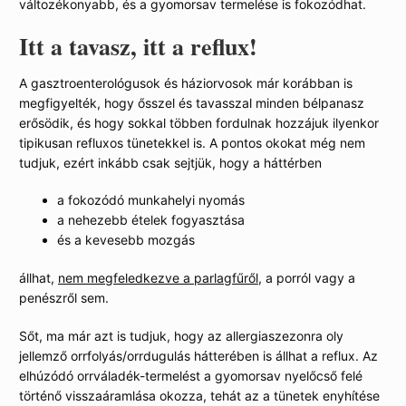
változékonyabb, és a gyomorsav termelése is fokozódhat.
Itt a tavasz, itt a reflux!
A gasztroenterológusok és háziorvosok már korábban is
megfigyelték, hogy ősszel és tavasszal minden bélpanasz
erősödik, és hogy sokkal többen fordulnak hozzájuk ilyenkor
tipikusan refluxos tünetekkel is. A pontos okokat még nem
tudjuk, ezért inkább csak sejtjük, hogy a háttérben
a fokozódó munkahelyi nyomás
a nehezebb ételek fogyasztása
és a kevesebb mozgás
állhat,
nem megfeledkezve a parlagfűről
, a porról vagy a
penészről sem.
Sőt, ma már azt is tudjuk, hogy az allergiaszezonra oly
jellemző orrfolyás/orrdugulás hátterében is állhat a reflux. Az
elhúzódó orrváladék-termelést a gyomorsav nyelőcső felé
történő visszaáramlása okozza, tehát az a tünetek enyhítése