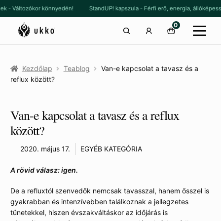
Ugrás
Kilépés
knek - Változókor könnyedén!
StandUP! kapszula - Férfi erő, energia, állóké
a
a
0
navigációhoz
tartalomba
Kezdőlap
Teablog
Van-e kapcsolat a tavasz és a
reflux között?
Van-e kapcsolat a tavasz és a reflux
között?
2020. május 17.
EGYÉB KATEGÓRIA
A rövid válasz: igen.
De a refluxtól szenvedők nemcsak tavasszal, hanem ősszel is
gyakrabban és intenzívebben találkoznak a jellegzetes
tünetekkel, hiszen évszakváltáskor az időjárás is