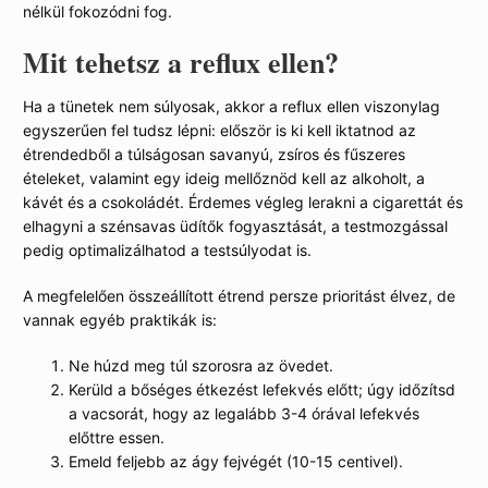
nélkül fokozódni fog.
Mit tehetsz a reflux ellen?
Ha a tünetek nem súlyosak, akkor a reflux ellen viszonylag
egyszerűen fel tudsz lépni: először is ki kell iktatnod az
étrendedből a túlságosan savanyú, zsíros és fűszeres
ételeket, valamint egy ideig mellőznöd kell az alkoholt, a
kávét és a csokoládét. Érdemes végleg lerakni a cigarettát és
elhagyni a szénsavas üdítők fogyasztását, a testmozgással
pedig optimalizálhatod a testsúlyodat is.
A megfelelően összeállított étrend persze prioritást élvez, de
vannak egyéb praktikák is:
Ne húzd meg túl szorosra az övedet.
Kerüld a bőséges étkezést lefekvés előtt; úgy időzítsd
a vacsorát, hogy az legalább 3-4 órával lefekvés
előttre essen.
Emeld feljebb az ágy fejvégét (10-15 centivel).