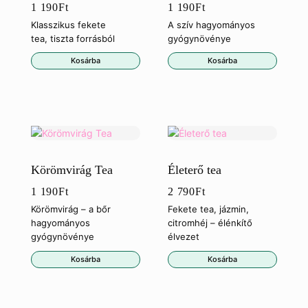
1 190
Ft
1 190
Ft
Klasszikus fekete
A szív hagyományos
tea, tiszta forrásból
gyógynövénye
Kosárba
Kosárba
Körömvirág Tea
Életerő tea
1 190
Ft
2 790
Ft
Körömvirág – a bőr
Fekete tea, jázmin,
hagyományos
citromhéj – élénkítő
gyógynövénye
élvezet
Kosárba
Kosárba