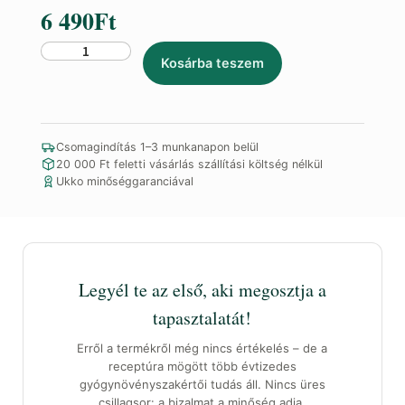
6 490
Ft
Mate
Kosárba teszem
tea
indiai
citromfűvel
mennyiség
Csomagindítás 1–3 munkanapon belül
20 000 Ft feletti vásárlás szállítási költség nélkül
Ukko minőséggaranciával
Legyél te az első, aki megosztja a
tapasztalatát!
Erről a termékről még nincs értékelés – de a
receptúra mögött több évtizedes
gyógynövényszakértői tudás áll. Nincs üres
csillagsor: a bizalmat a minőség adja.