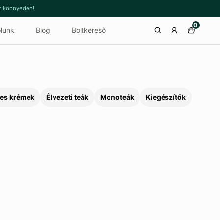
or könnyedén!
0
lunk
Blog
Boltkereső
es krémek
Élvezeti teák
Monoteák
Kiegészítők