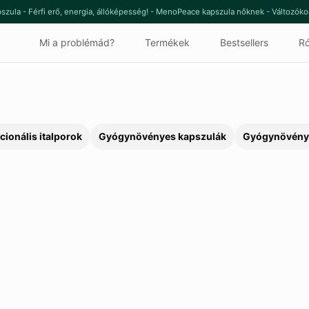
szula - Férfi erő, energia, állóképesség! - MenoPeace kapszula nőknek - Változók
Mi a problémád?
Termékek
Bestsellers
Ró
cionális italporok
Gyógynövényes kapszulák
Gyógynövény