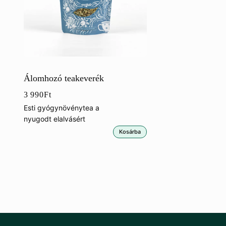
Álomhozó teakeverék
3 990
Ft
Esti gyógynövénytea a
nyugodt elalvásért
Kosárba