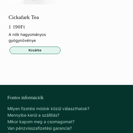
Cickafark Tea
1 190
Ft
A nők hagyományos
gyógynövénye
Kosárba
Fontos információk
Milyen fizetési módok közül választhatok?
Mennyibe kerül a szállítás?
Mikor kapom meg a csomagomat?
Van pénzvisszafizetési garancia?