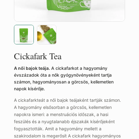
Cickafark Tea
A női bajok teája.
A cickafarkot a hagyomány
évszázadok óta a nők gyógynövényeként tartja
számon, hagyományosan a görcsös, kellemetlen
napok kísérője.
A cickafarkteát a női bajok teájaként tartják számon.
A hagyomány elsősorban a görcsös, kellemetlen
napokra ismeri: a menstruációs időszak, a hasi
feszülés és a nyugtalanabb éjszakák kísérőjeként
fogyasztották. Amit a hagyomány mellett a
szakirodalom is megerősít A cickafark hagyományos