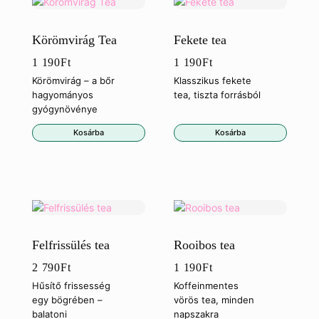
Körömvirág Tea
Fekete tea
1 190
Ft
1 190
Ft
Körömvirág – a bőr
Klasszikus fekete
hagyományos
tea, tiszta forrásból
gyógynövénye
Kosárba
Kosárba
Felfrissülés tea
Rooibos tea
2 790
Ft
1 190
Ft
Hűsítő frissesség
Koffeinmentes
egy bögrében –
vörös tea, minden
balatoni
napszakra