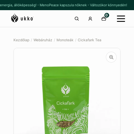
Ugrás
Kilépés
 energia, állóképesség! - MenoPeace kapszula nőknek - Változókor könnyedén!
a
a
0
navigációhoz
tartalomba
Kezdőlap
/
Webáruház
/
Monoteák
/
Cickafark Tea