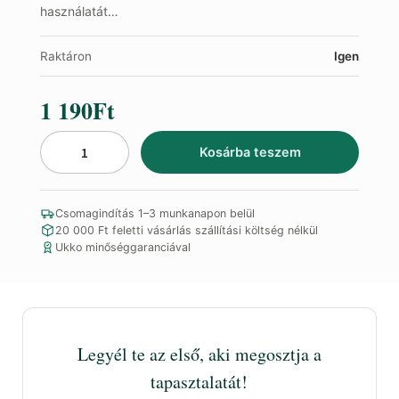
használatát…
Raktáron
Igen
1 190
Ft
Kosárba teszem
Cickafark
Tea
mennyiség
Csomagindítás 1–3 munkanapon belül
20 000 Ft feletti vásárlás szállítási költség nélkül
Ukko minőséggaranciával
Legyél te az első, aki megosztja a
tapasztalatát!