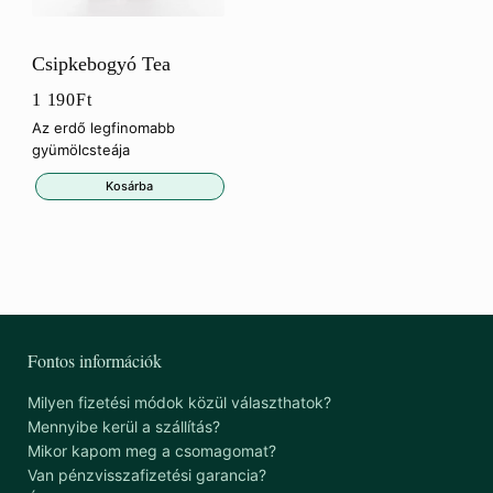
Csipkebogyó Tea
1 190
Ft
Az erdő legfinomabb
gyümölcsteája
Kosárba
Fontos információk
Milyen fizetési módok közül választhatok?
Mennyibe kerül a szállítás?
Mikor kapom meg a csomagomat?
Van pénzvisszafizetési garancia?