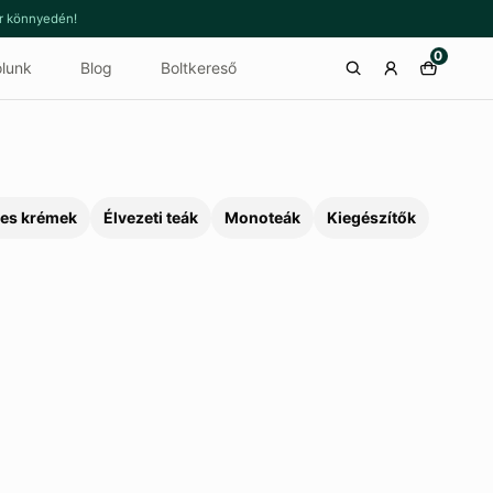
or könnyedén!
0
lunk
Blog
Boltkereső
es krémek
Élvezeti teák
Monoteák
Kiegészítők