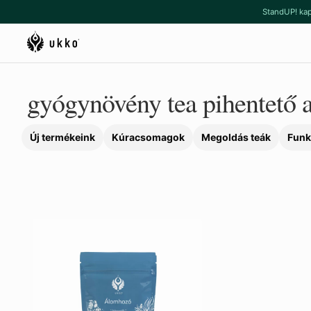
Ugrás
Kilépés
StandUP! kap
a
a
navigációhoz
tartalomba
gyógynövény tea pihentető 
Új termékeink
Kúracsomagok
Megoldás teák
Funk