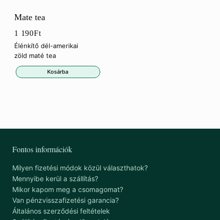
Mate tea
1 190
Ft
Élénkítő dél-amerikai
zöld maté tea
Kosárba
Fontos információk
Milyen fizetési módok közül választhatok?
Mennyibe kerül a szállítás?
Mikor kapom meg a csomagomat?
Van pénzvisszafizetési garancia?
Általános szerződési feltételek