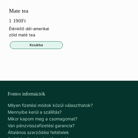
Mate tea
1 190
Ft
Élénkítő dél-amerikai
zöld maté tea
Kosárba
Fontos információk
Milyen fizetési módok közül választhatok?
Mennyibe kerül a szállítás?
Mikor kapom meg a csomagomat?
Van pénzvisszafizetési garancia?
Általános szerződési feltételek